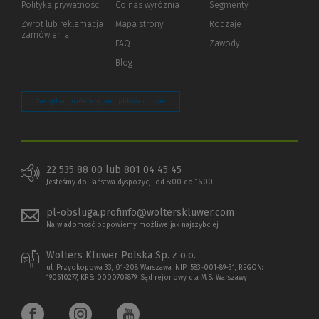
Polityka prywatności
(Nowe
(Link
Co nas wyróżnia
Segmenty
okno)
do
Zwrot lub reklamacja
Mapa strony
Rodzaje
innej
zamówienia
strony)
FAQ
Zawody
Blog
Zarządzaj preferencjami plików cookie
22 535 88 00 lub 801 04 45 45
Jesteśmy do Państwa dyspozycji od 8:00 do 16:00
pl-obsluga.profinfo@wolterskluwer.com
Na wiadomość odpowiemy możliwe jak najszybciej.
Wolters Kluwer Polska Sp. z o.o.
ul. Przyokopowa 33, 01-208 Warszawa; NIP: 583-001-89-31, REGON:
190610277, KRS: 0000709879, Sąd rejonowy dla M.S. Warszawy