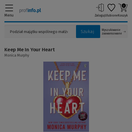
0
Menu
Zaloguj
Ulubione
Koszyk
Wyszukiwanie
Szukaj
zaawansowane
Keep Me In Your Heart
Monica Murphy
(Link
do
innej
strony)