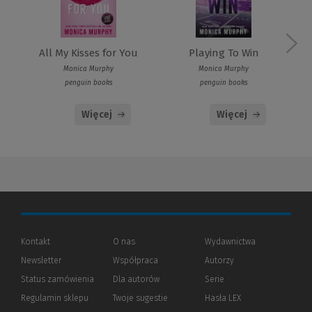
All My Kisses for You
Playing To Win
Monica Murphy
Monica Murphy
penguin books
penguin books
Więcej
Więcej
Kontakt
O nas
Wydawnictwa
Newsletter
Współpraca
Autorzy
Status zamówienia
Dla autorów
(Nowe
(Link
Serie
okno)
do
Regulamin sklepu
Twoje sugestie
Hasła LEX
innej
strony)