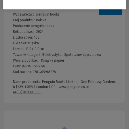
Informacje
Wydawnictwo:
penguin books
Kraj produkcji: Polska
Producent:
penguin books
Rok publikacji:
2024
Liczba stron:
468
Okładka:
miękka
Format:
13.0x19.0cm
Towar w kategorii:
Beletrystyka
,
Społeczno-obyczajowa
Wersja publikacji:
Książka papier
ISBN:
9781405965378
Kod towaru:
9781405965378
Dane producenta: Penguin Books Limited | One Embassy Gardens
8 | SW11 7BW | London | GB |
www.penguin.co.uk
|
44(02)2071393000