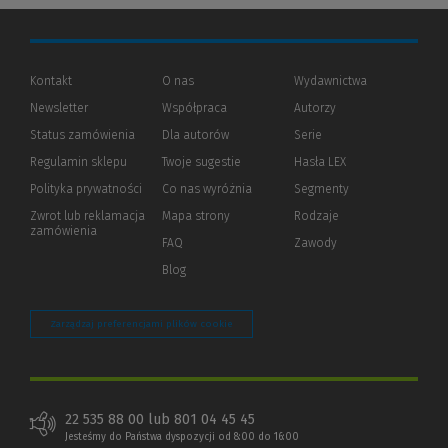
Kontakt
O nas
Wydawnictwa
Newsletter
Współpraca
Autorzy
Status zamówienia
Dla autorów
(Nowe
(Link
Serie
okno)
do
Regulamin sklepu
Twoje sugestie
Hasła LEX
innej
strony)
Polityka prywatności
(Nowe
(Link
Co nas wyróżnia
Segmenty
okno)
do
Zwrot lub reklamacja
Mapa strony
Rodzaje
innej
zamówienia
strony)
FAQ
Zawody
Blog
Zarządzaj preferencjami plików cookie
22 535 88 00 lub 801 04 45 45
Jesteśmy do Państwa dyspozycji od 8:00 do 16:00