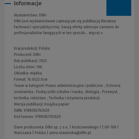
Informacje
Wydawnictwo:
Difin
Difin jest wydawnictwem zajmującym się publikacją literatury
fachowej i specjalistycznej. Swoją ofertę adresuje zarówno do
profesjonalistów (mogących w ten sposób... więcej→
Kraj produkcji: Polska
Producent:
Difin
Rok publikacji:
2023
Liczba stron:
196
Okładka:
miękka
Format:
16.0x23.0cm
Towar w kategorii:
Prawo administracyjne i publiczne
,
Ochrona
środowiska
,
Podręczniki szkolne i nauka
,
Biologia
,
Przemysł,
technika, rolnictwo
,
Technika i inżynieria produkcji
Wersja publikacji:
Książka papier
ISBN:
9788382702620
Kod towaru:
9788382702620
Dane producenta: Difin sp. z o.o. | Kostrzewskiego 1 | 00-768 |
Warszawa | Polska |
anna.stawinska@difin.pl