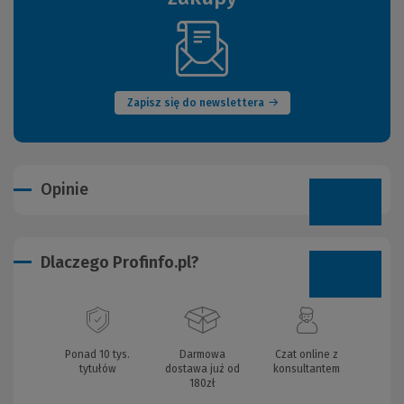
(Nowe
okno)
Zapisz się do newslettera
Opinie
Dlaczego Profinfo.pl?
Ponad 10 tys.
Darmowa
Czat online z
tytułów
dostawa już od
konsultantem
180zł