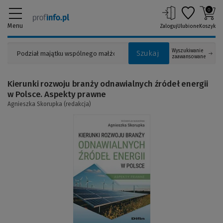
0
Menu
Zaloguj
Ulubione
Koszyk
Wyszukiwanie
Szukaj
zaawansowane
Kierunki rozwoju branży odnawialnych źródeł energii
w Polsce. Aspekty prawne
Agnieszka Skorupka (redakcja)
(Link
do
innej
strony)