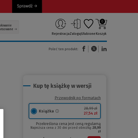
0
ukiwanie
ansowane
Rejestracja
Zaloguj
Ulubione
Koszyk
(Nowe okno)
(Link do innej strony)
(Link do innej strony)
Poleć ten produkt:
Kup tę książkę w wersji
Przewodnik po formatach
28,99 zł
Książka
27,54 zł
Przekreślona cena jest ceną regularną
Najniższa cena z 30 dni przed obniżką:
28,99
zł