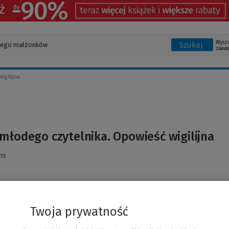
Wysz
Szukaj
zaaw
igilijna
młodego czytelnika. Opowieść wigilijna
ns
Twoja prywatność