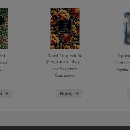
ist
David Copperfield
Opowie
(elegancka edycja...
ckens
Charles Di
Charles Dickens
żki
Wydawni
Świat Książki
j
Więcej