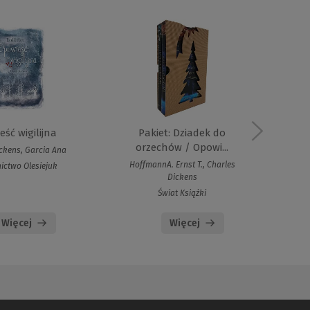
ść wigilijna
Pakiet: Dziadek do
orzechów / Opowi...
ckens, Garcia Ana
Cha
HoffmannA. Ernst T., Charles
ctwo Olesiejuk
Dickens
Świat Książki
Więcej
Więcej