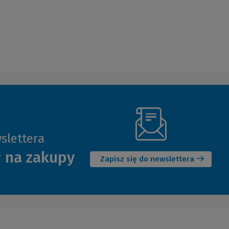
slettera
(Nowe
ł na zakupy
okno)
Zapisz się do newslettera