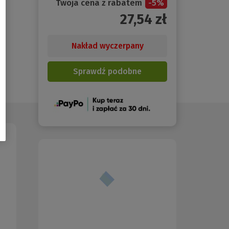
Twoja cena z rabatem
-
5
%
27,54
zł
Nakład wyczerpany
Sprawdź podobne
(Nowe
okno)