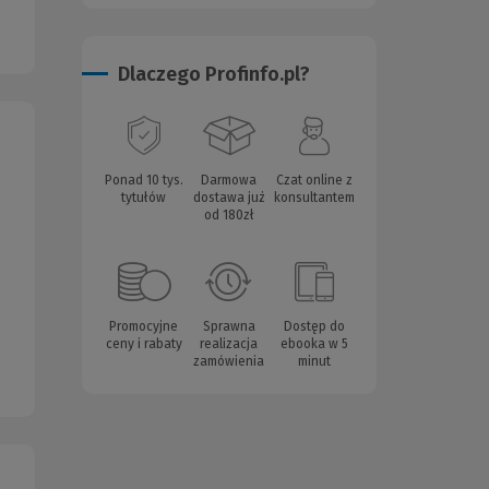
Dlaczego Profinfo.pl?
Ponad 10 tys.
Darmowa
Czat online z
tytułów
dostawa już
konsultantem
od 180zł
Promocyjne
Sprawna
Dostęp do
ceny i rabaty
realizacja
ebooka w 5
zamówienia
minut