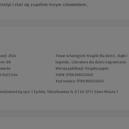
yć i stać się zupełnie innym człowiekiem...
acji:
2024
Towar w kategorii:
Książki dla dzieci
,
Bajki i
ron:
88
legendy
,
Literatura dla dzieci zagraniczna
twarda
Wersja publikacji:
Książka papier
6.5x23.5cm
ISBN:
9788368033045
Kod towaru:
9788368033045
ialnością sp.k. | Żychlin, Tuliszkowska 14 D | 62-571 | Stare Miasto |