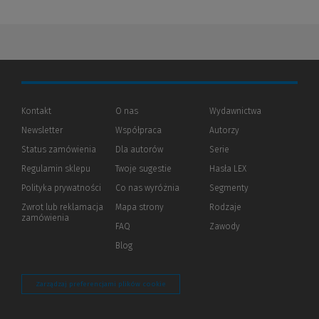
Kontakt
O nas
Wydawnictwa
Newsletter
Współpraca
Autorzy
Status zamówienia
Dla autorów
(Nowe
(Link
Serie
okno)
do
Regulamin sklepu
Twoje sugestie
Hasła LEX
innej
strony)
Polityka prywatności
(Nowe
(Link
Co nas wyróżnia
Segmenty
okno)
do
Zwrot lub reklamacja
Mapa strony
Rodzaje
innej
zamówienia
strony)
FAQ
Zawody
Blog
Zarządzaj preferencjami plików cookie