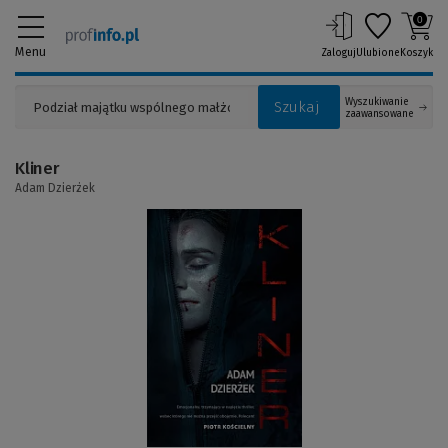
0
Menu
Zaloguj
Ulubione
Koszyk
Wyszukiwanie
Szukaj
zaawansowane
Kliner
Adam Dzierżek
(Link
do
innej
strony)