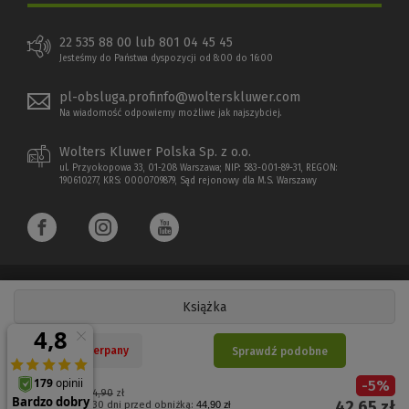
22 535 88 00 lub 801 04 45 45
Jesteśmy do Państwa dyspozycji od 8:00 do 16:00
pl-obsluga.profinfo@wolterskluwer.com
Na wiadomość odpowiemy możliwe jak najszybciej.
Wolters Kluwer Polska Sp. z o.o.
ul. Przyokopowa 33, 01-208 Warszawa; NIP: 583-001-89-31, REGON:
190610277, KRS: 0000709879, Sąd rejonowy dla M.S. Warszawy
Książka
Copyright 1997 - 2026 Wolters Kluwer Polska Sp. z o.o.
Nakład wyczerpany
Sprawdź podobne
Płatności elektroniczne
-
5
%
(Nowe
(Link
Cena regularna:
44,90
zł
42,65
zł
Najniższa cena z 30 dni przed obniżką:
44,90 zł
okno)
do