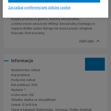
osiągnąć? I czy wszystkie plamy da się usunąć?Adam Dzierżek
powraca z mocnym thrillerem i zabiera czytelnika do
Zarządzaj preferencjami plików cookie
bezwzględnego świata, zdominowanego przez skrajną
brutalność, z którego tylko cudem można się wydostać. Ta
książka przekracza granice, miażdży emocjonalnie,
a jednocześnie zmusza do refleksji. Emocjonalny, trzymający w
napięciu thriller, wobec którego nie można przejść obojętnie.
Polecam! Piotr Kościelny
Zwiń opis
Informacje
Wydawnictwo:
initium
Kraj produkcji:
Producent:
initium
Rok publikacji:
2025
Wydanie:
1
Liczba stron:
336
Okładka:
miękka ze skrzydełkami
Format:
12.5x19.5cm
Towar w kategorii:
Beletrystyka
,
Sensacja, Thriller, Kryminał