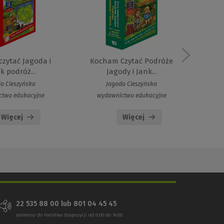
zytać Jagoda i
Kocham Czytać Podróże
Koc
k podróż...
Jagody i Jank...
a Cieszyńska
Jagoda Cieszyńska
ctwo edukacyjne
wydawnictwo edukacyjne
w
Więcej
Więcej
22 535 88 00 lub 801 04 45 45
Jesteśmy do Państwa dyspozycji od 8:00 do 16:00