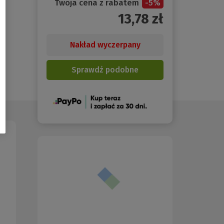
Twoja cena z rabatem
-
5
%
13,78
zł
Nakład wyczerpany
Sprawdź podobne
(Nowe
okno)