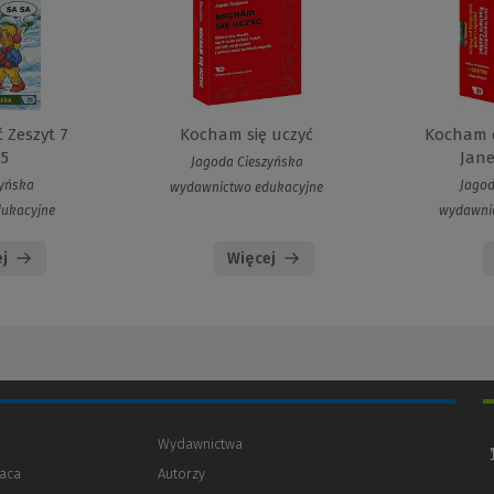
 Zeszyt 7
Kocham się uczyć
Kocham c
 5
Jane
Jagoda Cieszyńska
zyńska
Jagod
wydawnictwo edukacyjne
ukacyjne
wydawni
j
Więcej
Wydawnictwa
aca
Autorzy