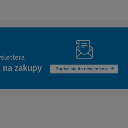
slettera
(Nowe
ł na zakupy
okno)
Zapisz się do newslettera