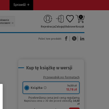
0
ukiwanie
ansowane
Rejestracja
Zaloguj
Ulubione
Koszyk
(Nowe okno)
(Link do innej strony)
(Link do innej strony)
Poleć ten produkt:
Kup tę książkę w wersji
Przewodnik po formatach
14,50 zł
Książka
13,78 zł
Przekreślona cena jest ceną regularną
Najniższa cena z 30 dni przed obniżką:
14,50
zł