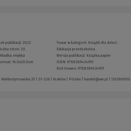
ok publikacji:
2022
Towar w kategorii:
Książki dla dzieci
,
iczba stron:
20
Edukacja przedszkolna
kładka:
miękka
Wersja publikacji:
Książka papier
ormat:
16.0x20.0cm
ISBN:
9788389434951
Kod towaru:
9788389434951
 Wielkotyrnowska 35 | 31-326 | Kraków | Polska |
handel@we.pl
|
126380050