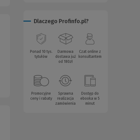
Dlaczego Profinfo.pl?
Ponad 10 tys.
Darmowa
Czat online z
tytułów
dostawa już
konsultantem
od 180zł
Promocyjne
Sprawna
Dostęp do
ceny i rabaty
realizacja
ebooka w 5
zamówienia
minut