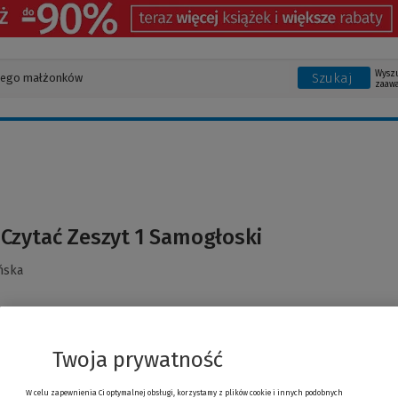
Wysz
Szukaj
zaaw
Czytać Zeszyt 1 Samogłoski
ńska
Twoja prywatność
W celu zapewnienia Ci optymalnej obsługi, korzystamy z plików cookie i innych podobnych