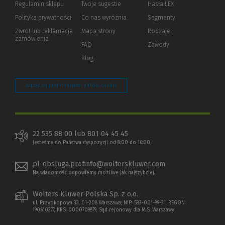
Regulamin sklepu
Twoje sugestie
Hasła LEX
innej
strony)
Polityka prywatności
(Nowe
(Link
Co nas wyróżnia
Segmenty
okno)
do
Zwrot lub reklamacja
Mapa strony
Rodzaje
innej
zamówienia
strony)
FAQ
Zawody
Blog
Zarządzaj preferencjami plików cookie
22 535 88 00 lub 801 04 45 45
Jesteśmy do Państwa dyspozycji od 8:00 do 16:00
pl-obsluga.profinfo@wolterskluwer.com
Na wiadomość odpowiemy możliwe jak najszybciej.
Wolters Kluwer Polska Sp. z o.o.
ul. Przyokopowa 33, 01-208 Warszawa; NIP: 583-001-89-31, REGON:
190610277, KRS: 0000709879, Sąd rejonowy dla M.S. Warszawy