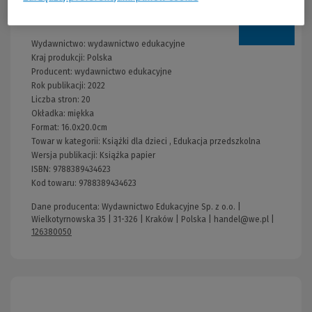
Informacje
Wydawnictwo:
wydawnictwo edukacyjne
Kraj produkcji: Polska
Producent:
wydawnictwo edukacyjne
Rok publikacji:
2022
Liczba stron:
20
Okładka:
miękka
Format:
16.0x20.0cm
Towar w kategorii:
Książki dla dzieci
,
Edukacja przedszkolna
Wersja publikacji:
Książka papier
ISBN:
9788389434623
Kod towaru:
9788389434623
Dane producenta: Wydawnictwo Edukacyjne Sp. z o.o. |
Wielkotyrnowska 35 | 31-326 | Kraków | Polska |
handel@we.pl
|
126380050