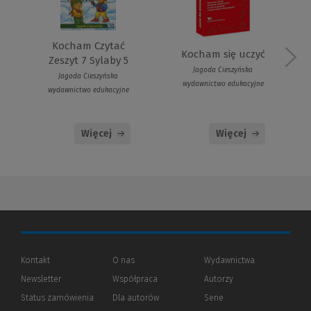
Kocham Czytać
Kocham się uczyć
Zeszyt 7 Sylaby 5
Jagoda Cieszyńska
Jagoda Cieszyńska
wydawnictwo edukacyjne
wydawnictwo edukacyjne
Więcej
Więcej
Kontakt
O nas
Wydawnictwa
Newsletter
Współpraca
Autorzy
Status zamówienia
Dla autorów
(Nowe
(Link
Serie
okno)
do