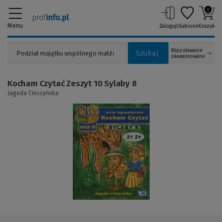
0
Menu
Zaloguj
Ulubione
Koszyk
Wyszukiwanie
Szukaj
zaawansowane
Kocham Czytać Zeszyt 10 Sylaby 8
Jagoda Cieszyńska
(Link
do
innej
strony)