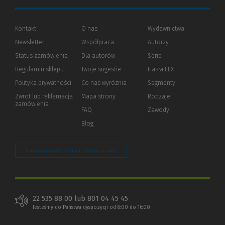
Kontakt
O nas
Wydawnictwa
Newsletter
Współpraca
Autorzy
Status zamówienia
Dla autorów
(Nowe
(Link
Serie
okno)
do
Regulamin sklepu
Twoje sugestie
Hasła LEX
innej
strony)
Polityka prywatności
(Nowe
(Link
Co nas wyróżnia
Segmenty
okno)
do
Zwrot lub reklamacja
Mapa strony
Rodzaje
innej
zamówienia
strony)
FAQ
Zawody
Blog
Zarządzaj preferencjami plików cookie
22 535 88 00 lub 801 04 45 45
Jesteśmy do Państwa dyspozycji od 8:00 do 16:00