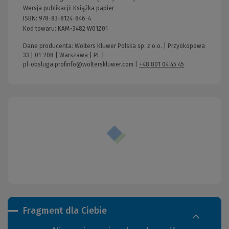
Wersja publikacji:
Książka papier
ISBN:
978-83-8124-846-4
Kod towaru:
KAM-3482 W01Z01
Dane producenta: Wolters Kluwer Polska sp. z o.o. | Przyokopowa
33 | 01-208 | Warszawa | PL |
pl-obsluga.profinfo@wolterskluwer.com
|
+48 801 04 45 45
Fragment dla Ciebie