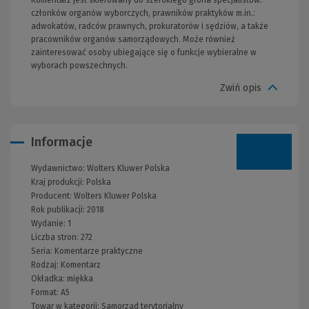
Komentarz jest skierowany do szerokiego grona specjalistów:
członków organów wyborczych, prawników praktyków m.in.:
adwokatów, radców prawnych, prokuratorów i sędziów, a także
pracowników organów samorządowych. Może również
zainteresować osoby ubiegające się o funkcje wybieralne w
wyborach powszechnych.
Zwiń opis
Informacje
Wydawnictwo:
Wolters Kluwer Polska
Kraj produkcji: Polska
Producent:
Wolters Kluwer Polska
Rok publikacji:
2018
Wydanie:
1
Liczba stron:
272
Seria:
Komentarze praktyczne
Rodzaj:
Komentarz
Okładka:
miękka
Format:
A5
Towar w kategorii:
Samorząd terytorialny