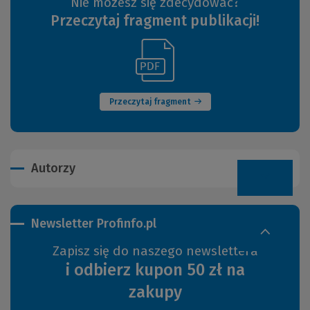
Nie możesz się zdecydować?
Przeczytaj fragment publikacji!
(Link
(Nowe
do
okno)
innej
strony)
Przeczytaj fragment
Autorzy
Newsletter Profinfo.pl
Zapisz się do naszego newslettera
i odbierz kupon 50 zł na
zakupy