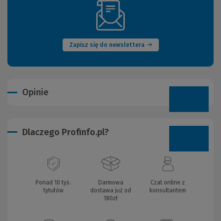
(Nowe
okno)
Zapisz się do newslettera
Opinie
Dlaczego Profinfo.pl?
Ponad 10 tys.
Darmowa
Czat online z
tytułów
dostawa już od
konsultantem
180zł