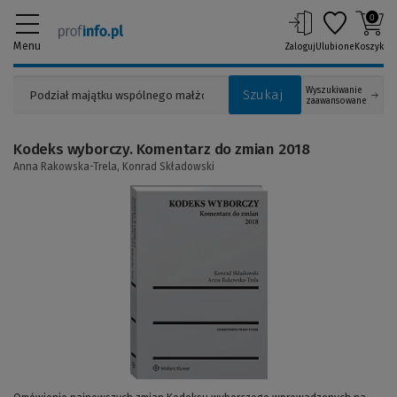
0
Menu
Zaloguj
Ulubione
Koszyk
Wyszukiwanie
Szukaj
zaawansowane
Kodeks wyborczy. Komentarz do zmian 2018
Anna Rakowska-Trela,
Konrad Składowski
(Link
do
innej
strony)