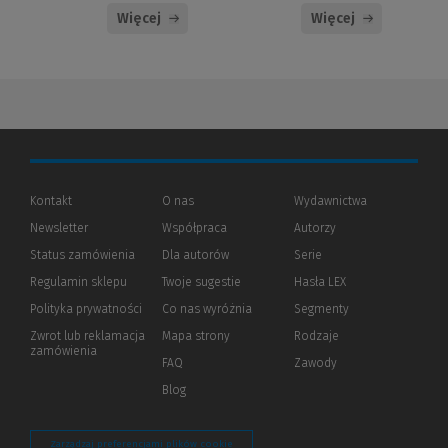
Więcej
Więcej
Kontakt
O nas
Wydawnictwa
Newsletter
Współpraca
Autorzy
Status zamówienia
Dla autorów
(Nowe
(Link
Serie
okno)
do
Regulamin sklepu
Twoje sugestie
Hasła LEX
innej
strony)
Polityka prywatności
(Nowe
(Link
Co nas wyróżnia
Segmenty
okno)
do
Zwrot lub reklamacja
Mapa strony
Rodzaje
innej
zamówienia
strony)
FAQ
Zawody
Blog
Zarządzaj preferencjami plików cookie