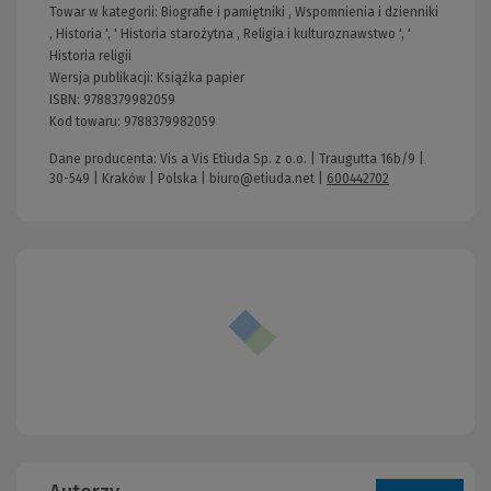
Towar w kategorii:
Biografie i pamiętniki
,
Wspomnienia i dzienniki
,
Historia
', '
Historia starożytna
,
Religia i kulturoznawstwo
', '
Historia religii
Wersja publikacji:
Książka papier
ISBN:
9788379982059
Kod towaru:
9788379982059
Dane producenta: Vis a Vis Etiuda Sp. z o.o. | Traugutta 16b/9 |
30-549 | Kraków | Polska |
biuro@etiuda.net
|
600442702