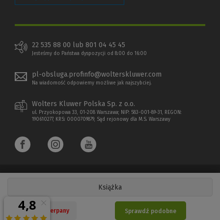
22 535 88 00 lub 801 04 45 45
Jesteśmy do Państwa dyspozycji od 8:00 do 16:00
pl-obsluga.profinfo@wolterskluwer.com
Na wiadomość odpowiemy możliwe jak najszybciej.
Wolters Kluwer Polska Sp. z o.o.
ul. Przyokopowa 33, 01-208 Warszawa; NIP: 583-001-89-31, REGON:
190610277, KRS: 0000709879, Sąd rejonowy dla M.S. Warszawy
Książka
Copyright 1997 - 2026 Wolters Kluwer Polska Sp. z o.o.
Nakład wyczerpany
Sprawdź podobne