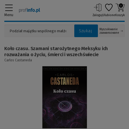
0
Menu
Zaloguj
Ulubione
Koszyk
Wyszukiwanie
Szukaj
zaawansowane
Koło czasu. Szamani starożytnego Meksyku ich
rozważania o życiu, śmierci i wszechświecie
Carlos Castaneda
(Link
do
innej
strony)