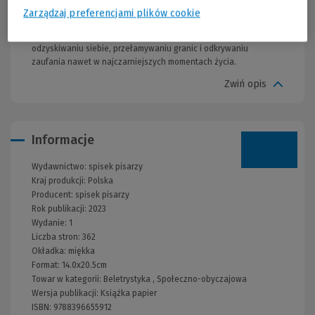
zaczynają wychodzić dawno ukryte sekrety, a zabliźnione rany
Zarządzaj preferencjami plików cookie
otwierają się ponownie.Czy artystka zdoła wytyczyć drogę do
własnej sztuki?„Kolory naszych serc” to pasjonująca opowieść o
odzyskiwaniu siebie, przełamywaniu granic i odkrywaniu
zaufania nawet w najczarniejszych momentach życia.
Zwiń opis
Informacje
Wydawnictwo:
spisek pisarzy
Kraj produkcji: Polska
Producent:
spisek pisarzy
Rok publikacji:
2023
Wydanie:
1
Liczba stron:
362
Okładka:
miękka
Format:
14.0x20.5cm
Towar w kategorii:
Beletrystyka
,
Społeczno-obyczajowa
Wersja publikacji:
Książka papier
ISBN:
9788396655912