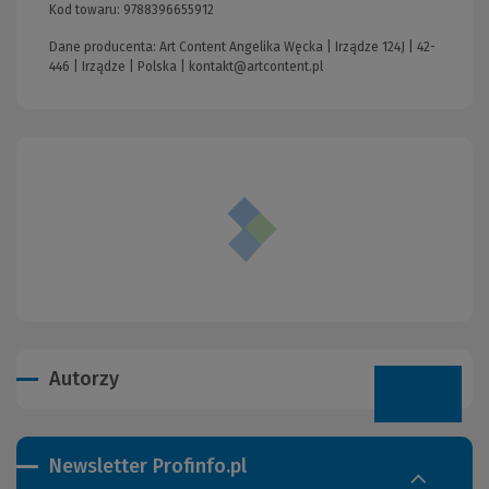
Kod towaru:
9788396655912
Dane producenta: Art Content Angelika Węcka | Irządze 124J | 42-
446 | Irządze | Polska |
kontakt@artcontent.pl
Autorzy
Newsletter Profinfo.pl