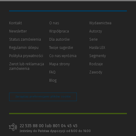
Kontakt
O nas
Wydawnictwa
Newsletter
Współpraca
Autorzy
Status zamówienia
Dla autorów
(Nowe
(Link
Serie
okno)
do
Regulamin sklepu
Twoje sugestie
Hasła LEX
innej
strony)
Polityka prywatności
(Nowe
(Link
Co nas wyróżnia
Segmenty
okno)
do
Zwrot lub reklamacja
Mapa strony
Rodzaje
innej
zamówienia
strony)
FAQ
Zawody
Blog
Zarządzaj preferencjami plików cookie
22 535 88 00 lub 801 04 45 45
Jesteśmy do Państwa dyspozycji od 8:00 do 16:00