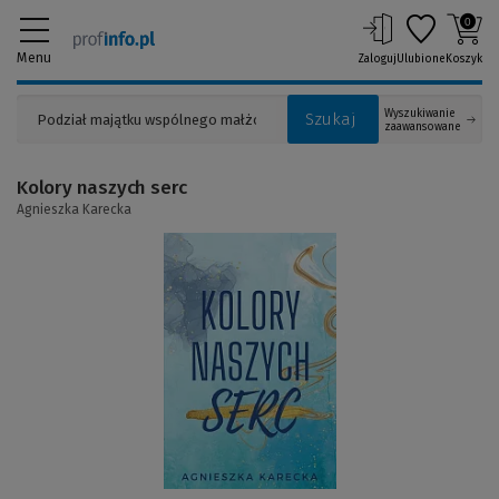
0
Menu
Zaloguj
Ulubione
Koszyk
Wyszukiwanie
Szukaj
zaawansowane
Kolory naszych serc
Agnieszka Karecka
(Link
do
innej
strony)