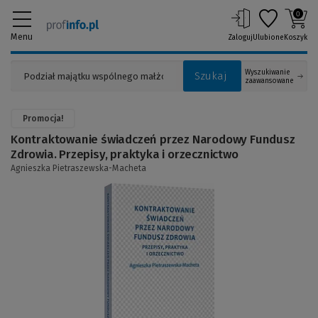
0
Menu
Zaloguj
Ulubione
Koszyk
Wyszukiwanie
Szukaj
zaawansowane
Promocja!
Kontraktowanie świadczeń przez Narodowy Fundusz
Zdrowia. Przepisy, praktyka i orzecznictwo
Agnieszka Pietraszewska-Macheta
(Link
do
innej
strony)