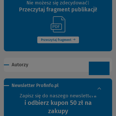
Nie możesz się zdecydować?
Przeczytaj fragment publikacji!
(Link
(Nowe
do
okno)
innej
strony)
Przeczytaj fragment
Autorzy
Newsletter Profinfo.pl
Zapisz się do naszego newslettera
i odbierz kupon 50 zł na
zakupy