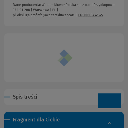
Dane producenta: Wolters Kluwer Polska sp. z o.o. | Przyokopowa
33 | 01-208 | Warszawa | PL |
pl-obsluga.profinfo@wolterskluwer.com
|
+48 801 04 45 45
Spis treści
Fragment dla Ciebie