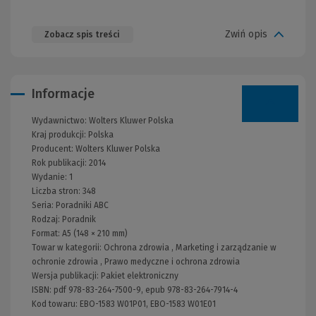
Zwiń opis
Zobacz spis treści
Informacje
Wydawnictwo:
Wolters Kluwer Polska
Kraj produkcji: Polska
Producent:
Wolters Kluwer Polska
Rok publikacji:
2014
Wydanie:
1
Liczba stron:
348
Seria:
Poradniki ABC
Rodzaj:
Poradnik
Format:
A5 (148 × 210 mm)
Towar w kategorii:
Ochrona zdrowia
,
Marketing i zarządzanie w
ochronie zdrowia
,
Prawo medyczne i ochrona zdrowia
Wersja publikacji:
Pakiet elektroniczny
ISBN:
pdf 978-83-264-7500-9, epub 978-83-264-7914-4
Kod towaru:
EBO-1583 W01P01, EBO-1583 W01E01