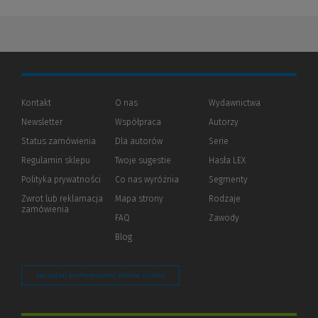
Kontakt
O nas
Wydawnictwa
Newsletter
Współpraca
Autorzy
Status zamówienia
Dla autorów
(Nowe
(Link
Serie
okno)
do
Regulamin sklepu
Twoje sugestie
Hasła LEX
innej
strony)
Polityka prywatności
(Nowe
(Link
Co nas wyróżnia
Segmenty
okno)
do
Zwrot lub reklamacja
Mapa strony
Rodzaje
innej
zamówienia
strony)
FAQ
Zawody
Blog
Zarządzaj preferencjami plików cookie