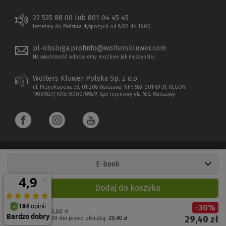
22 535 88 00 lub 801 04 45 45
Jesteśmy do Państwa dyspozycji od 8:00 do 16:00
pl-obsluga.profinfo@wolterskluwer.com
Na wiadomość odpowiemy możliwe jak najszybciej.
Wolters Kluwer Polska Sp. z o.o.
ul. Przyokopowa 33, 01-208 Warszawa; NIP: 583-001-89-31, REGON:
190610277, KRS: 0000709879, Sąd rejonowy dla M.S. Warszawy
E-book
Copyright 1997 - 2026 Wolters Kluwer Polska Sp. z o.o.
Dodaj do koszyka
Płatności elektroniczne
-
30
%
(Nowe
(Link
Cena regularna:
42,00
zł
29,40
zł
Najniższa cena z 30 dni przed obniżką:
29,40 zł
okno)
do