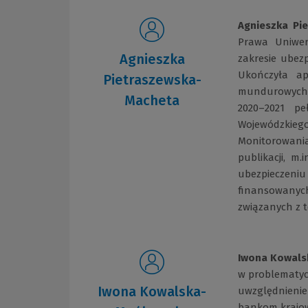
Agnieszka Pi
Prawa Uniwer
Agnieszka
zakresie ubez
Ukończyła ap
Pietraszewska-
mundurowych 
Macheta
2020–2021 pe
Wojewódzkiego
Monitorowania
publikacji, m
ubezpieczeniu
finansowanyc
związanych z 
Iwona Kowals
w problematyc
Iwona Kowalska-
uwzględnieni
bankom krajow