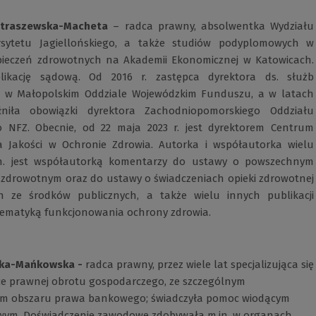
etraszewska-Macheta
– radca prawny, absolwentka Wydziału
sytetu Jagiellońskiego, a także studiów podyplomowych w
pieczeń zdrowotnych na Akademii Ekonomicznej w Katowicach.
likację sądową. Od 2016 r. zastępca dyrektora ds. służb
w Małopolskim Oddziale Wojewódzkim Funduszu, a w latach
łniła obowiązki dyrektora Zachodniopomorskiego Oddziału
 NFZ. Obecnie, od 22 maja 2023 r. jest dyrektorem Centrum
 Jakości w Ochronie Zdrowia. Autorka i współautorka wielu
.in. jest współautorką komentarzy do ustawy o powszechnym
 zdrowotnym oraz do ustawy o świadczeniach opieki zdrowotnej
h ze środków publicznych, a także wielu innych publikacji
tematyką funkcjonowania ochrony zdrowia.
ka-Mańkowska -
radca prawny, przez wiele lat specjalizująca się
e prawnej obrotu gospodarczego, ze szczególnym
em obszaru prawa bankowego; świadczyła pomoc wiodącym
ym. Doświadczenie zawodowe zdobywała m.in. w organach