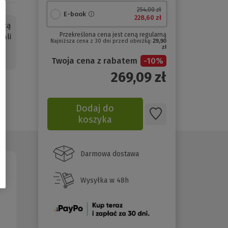
254,00 zł
E-book
228,60 zł
ącą
Przekreślona cena jest ceną regularną
ali
Najniższa cena z 30 dni przed obniżką:
29,90
zł
Twoja cena z rabatem
-
10
%
269,09
zł
Dodaj do
koszyka
Darmowa dostawa
Wysyłka w 48h
(Nowe
okno)