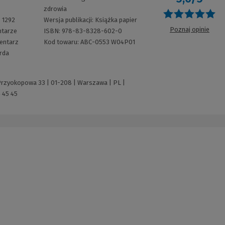
zdrowia
O
:
1292
Wersja publikacji:
Książka papier
Poznaj opinie
tarze
ISBN:
978-83-8328-602-0
entarz
Kod towaru:
ABC-0553 W04P01
rda
 Przyokopowa 33 | 01-208 | Warszawa | PL |
 45 45