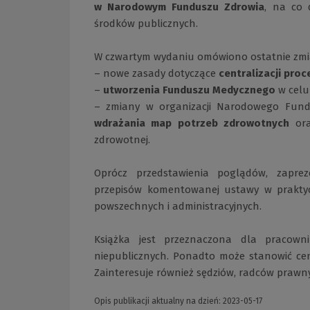
w Narodowym Funduszu Zdrowia
, na co 
środków publicznych.
W czwartym wydaniu omówiono ostatnie zmian
– nowe zasady dotyczące
centralizacji pro
–
utworzenia Funduszu Medycznego
w celu
– zmiany w organizacji Narodowego Fund
wdrażania map potrzeb zdrowotnych
ora
zdrowotnej.
Oprócz przedstawienia poglądów, zapre
przepisów komentowanej ustawy w praktyce
powszechnych i administracyjnych.
Książka jest przeznaczona dla pracowni
niepublicznych. Ponadto może stanowić c
Zainteresuje również sędziów, radców prawn
Opis publikacji aktualny na dzień: 2023-05-17