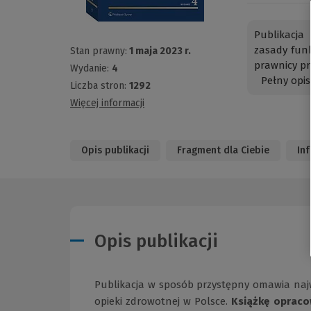
Publikacja
zasady funk
Stan prawny:
1 maja 2023 r.
prawnicy pr
Wydanie:
4
Pełny opis
Liczba stron:
1292
Więcej informacji
Opis publikacji
Fragment dla Ciebie
In
Opis publikacji
Publikacja w sposób przystępny omawia naj
opieki zdrowotnej w Polsce.
Książkę opracow