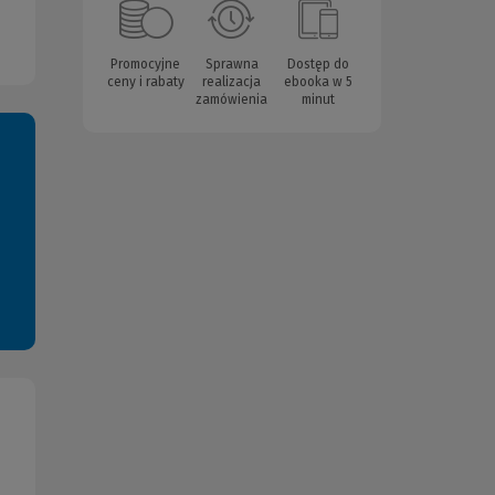
Promocyjne
Sprawna
Dostęp do
ceny i rabaty
realizacja
ebooka w 5
zamówienia
minut