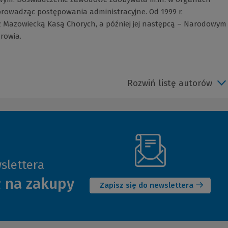
 prowadząc postępowania administracyjne. Od 1999 r.
z Mazowiecką Kasą Chorych, a później jej następcą – Narodowym
rowia.
Rozwiń listę autorów
slettera
(Nowe
ł na zakupy
okno)
Zapisz się do newslettera