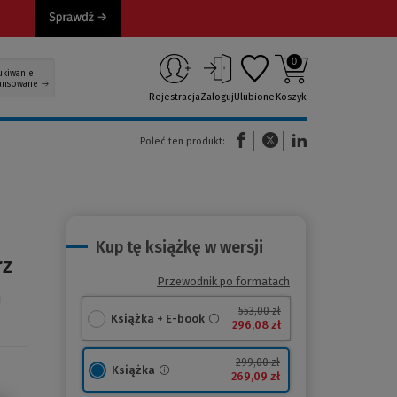
0
ukiwanie
ansowane
Rejestracja
Zaloguj
Ulubione
Koszyk
(Nowe okno)
(Link do innej strony)
(Link do innej strony)
Poleć ten produkt:
Kup tę książkę w wersji
rz
Przewodnik po formatach
j
553,00 zł
Książka + E-book
296,08 zł
299,00 zł
Książka
269,09 zł