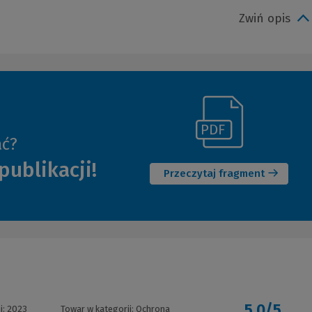
Zwiń opis
(Link
ać?
(Nowe
do
publikacji!
okno)
innej
Przeczytaj fragment
strony)
5,0/5
i:
2023
Towar w kategorii:
Ochrona