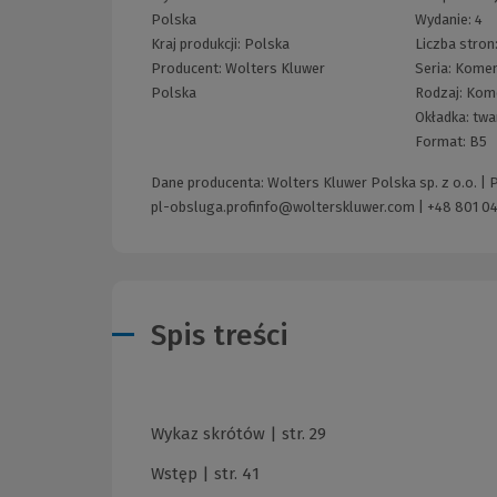
Polska
Wydanie:
4
Kraj produkcji: Polska
Liczba stron
Producent:
Wolters Kluwer
Seria:
Komen
Polska
Rodzaj:
Kom
Okładka:
twa
Format:
B5
Dane producenta: Wolters Kluwer Polska sp. z o.o. |
pl-obsluga.profinfo@wolterskluwer.com
|
+48 801 04
Spis treści
Wykaz skrótów | str. 29
Wstęp | str. 41