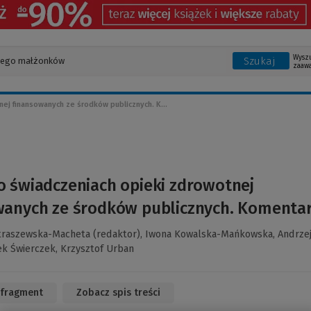
Wysz
Szukaj
zaaw
ej finansowanych ze środków publicznych. K...
 świadczeniach opieki zdrowotnej
wanych ze środków publicznych. Komenta
traszewska-Macheta (redaktor),
Iwona Kowalska-Mańkowska,
Andrze
ek Świerczek,
Krzysztof Urban
 fragment
(Link
Zobacz spis treści
do