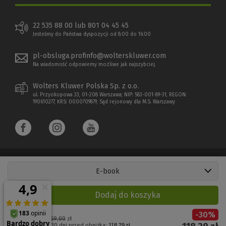
22 535 88 00 lub 801 04 45 45
Jesteśmy do Państwa dyspozycji od 8:00 do 16:00
pl-obsluga.profinfo@wolterskluwer.com
Na wiadomość odpowiemy możliwe jak najszybciej.
Wolters Kluwer Polska Sp. z o.o.
ul. Przyokopowa 33, 01-208 Warszawa; NIP: 583-001-89-31, REGON:
190610277, KRS: 0000709879, Sąd rejonowy dla M.S. Warszawy
E-book
Copyright 1997 - 2026 Wolters Kluwer Polska Sp. z o.o.
Dodaj do koszyka
Płatności elektroniczne
-
30
%
(Nowe
(Link
Cena regularna:
169,00
zł
Najniższa cena z 30 dni przed obniżką:
118,29 zł