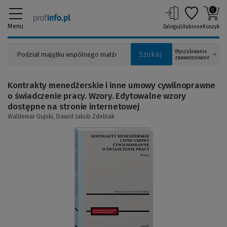
0
Menu
Zaloguj
Ulubione
Koszyk
Wyszukiwanie
Szukaj
zaawansowane
Kontrakty menedżerskie i inne umowy cywilnoprawne
o świadczenie pracy. Wzory. Edytowalne wzory
dostępne na stronie internetowej
Waldemar Gujski,
Dawid Jakub Zdebiak
(Link
do
innej
strony)