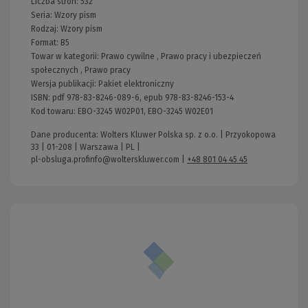
Liczba stron:
532
Seria:
Wzory pism
Rodzaj:
Wzory pism
Format:
B5
Towar w kategorii:
Prawo cywilne
,
Prawo pracy i ubezpieczeń
społecznych
,
Prawo pracy
Wersja publikacji:
Pakiet elektroniczny
ISBN:
pdf 978-83-8246-089-6, epub 978-83-8246-153-4
Kod towaru:
EBO-3245 W02P01, EBO-3245 W02E01
Dane producenta: Wolters Kluwer Polska sp. z o.o. | Przyokopowa
33 | 01-208 | Warszawa | PL |
pl-obsluga.profinfo@wolterskluwer.com
|
+48 801 04 45 45