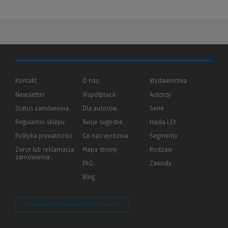
Kontakt
O nas
Wydawnictwa
Newsletter
Współpraca
Autorzy
Status zamówienia
Dla autorów
(Nowe
(Link
Serie
okno)
do
Regulamin sklepu
Twoje sugestie
Hasła LEX
innej
strony)
Polityka prywatności
(Nowe
(Link
Co nas wyróżnia
Segmenty
okno)
do
Zwrot lub reklamacja
Mapa strony
Rodzaje
innej
zamówienia
strony)
FAQ
Zawody
Blog
Zarządzaj preferencjami plików cookie