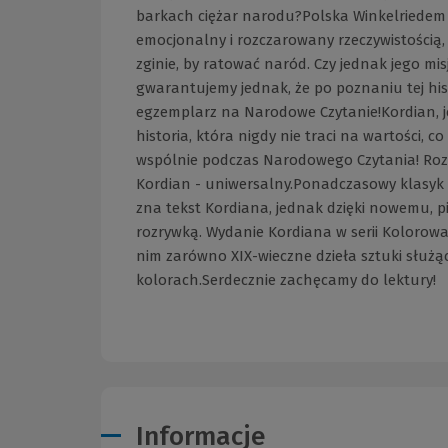
barkach ciężar narodu?Polska Winkelriedem 
emocjonalny i rozczarowany rzeczywistością, z
zginie, by ratować naród. Czy jednak jego m
gwarantujemy jednak, że po poznaniu tej histo
egzemplarz na Narodowe Czytanie!Kordian, j
historia, która nigdy nie traci na wartości, c
wspólnie podczas Narodowego Czytania! Rozte
Kordian - uniwersalny.Ponadczasowy klasyk 
zna tekst Kordiana, jednak dzięki nowemu, 
rozrywką. Wydanie Kordiana w serii Kolorowa
nim zarówno XIX-wieczne dzieła sztuki służące
kolorach.Serdecznie zachęcamy do lektury!
Informacje