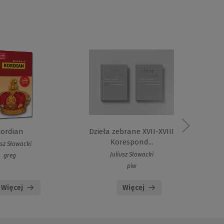
ordian
Dzieła zebrane XVII-XVIII
B
Korespond...
usz Słowacki
Juliusz Słowacki
Juliu
greg
piw
Więcej
Więcej