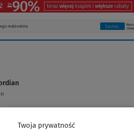
Wysz
Szukaj
zaaw
ordian
ki
Twoja prywatność