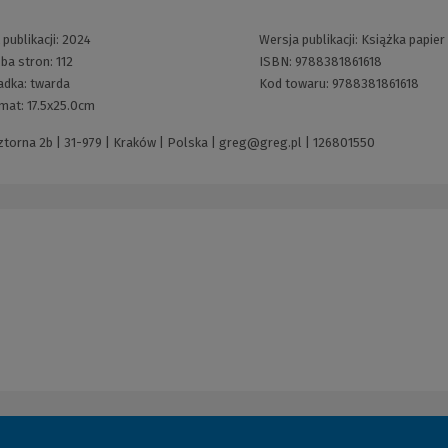
publikacji:
2024
Wersja publikacji:
Książka papier
zba stron:
112
ISBN:
9788381861618
adka:
twarda
Kod towaru:
9788381861618
mat:
17.5x25.0cm
torna 2b | 31-979 | Kraków | Polska |
greg@greg.pl
|
126801550