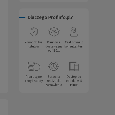
Dlaczego Profinfo.pl?
Ponad 10 tys.
Darmowa
Czat online z
tytułów
dostawa już
konsultantem
od 180zł
Promocyjne
Sprawna
Dostęp do
ceny i rabaty
realizacja
ebooka w 5
zamówienia
minut