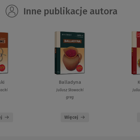
Inne publikacje autora
ki
Balladyna
K
wacki
Juliusz Słowacki
Juli
greg
j
Więcej