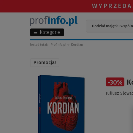
Kategorie
Jesteś tutaj:
Profinfo.pl
Kordian
Promocja!
(Link
K
-
30
%
do
innej
Juliusz Słowac
strony)