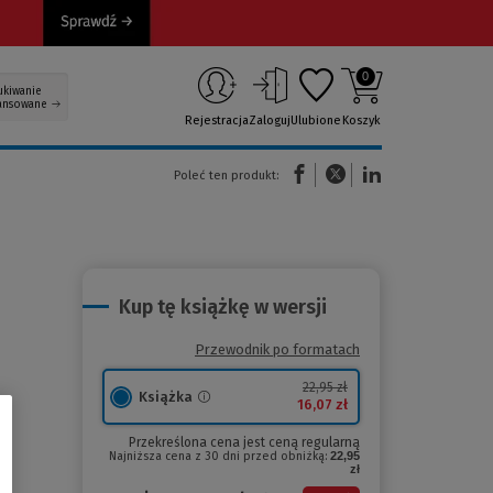
0
ukiwanie
ansowane
Rejestracja
Zaloguj
Ulubione
Koszyk
(Nowe okno)
(Link do innej strony)
(Link do innej strony)
Poleć ten produkt:
Kup tę książkę w wersji
Przewodnik po formatach
22,95 zł
Książka
16,07 zł
Przekreślona cena jest ceną regularną
Najniższa cena z 30 dni przed obniżką:
22,95
zł