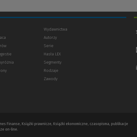
Wydawnictwa
aca
Autorzy
orów
(Nowe
(Link
Serie
okno)
do
ugestie
Hasła LEX
innej
strony)
wyróżnia
Segmenty
rony
Rodzaje
Zawody
iznes Finanse, Książki prawnicze, Książki ekonomiczne, czasopisma, publikacje
ze on-line.