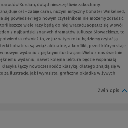
narodów!Kordian, dotąd nieszczęśliwie zakochany,
najduje cel - zabije cara i, niczym mityczny bohater Winkelried,
isja się powiedzie?Tego nowym czytelnikom nie możemy zdradzić,
rii jeszcze wiele razy będą do niej wracać!Zaopatrz się w swój
eden z najbardziej znanych dramatów Juliusza Słowackiego, to
o potwierdza również to, że już w tym roku będziemy czytać ją
rki bohatera są wciąż aktualne, a konflikt, przed którym staje
w nowym wydaniu z pięknymi ilustracjamiWielu z nas świetnie
pięknemu wydaniu, nawet kolejna lektura będzie wspaniałą
 Klasyka łączy nowoczesność z klasyką, dlatego znajdą się w
 za ilustracje, jak i wyrazista, graficzna okładka w żywych
Zwiń opis