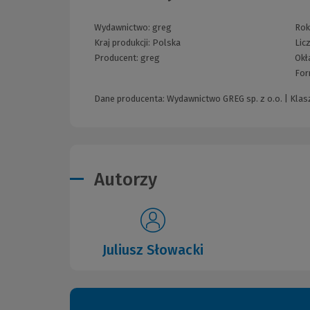
Wydawnictwo:
greg
Rok 
Kraj produkcji: Polska
Lic
Producent:
greg
Okł
For
Dane producenta: Wydawnictwo GREG sp. z o.o. | Klasz
Autorzy
Juliusz Słowacki