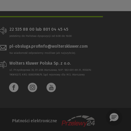
22 535 88 00 lub 801 04 45 45
Jesteśmy do Państwa dyspozycji od 8:00 do 16:00
pl-obsluga.profinfo@wolterskluwer.com
Na wiadomość odpowiemy możliwe jak najszybciej.
Wolters Kluwer Polska Sp. z o.o.
ul. Przyokopowa 33, 01-208 Warszawa; NIP: 583-001-89-31, REGON:
190610277, KRS: 0000709879, Sąd rejonowy dla M.S. Warszawy
Płatności elektroniczne
(Nowe
(Link
okno)
do