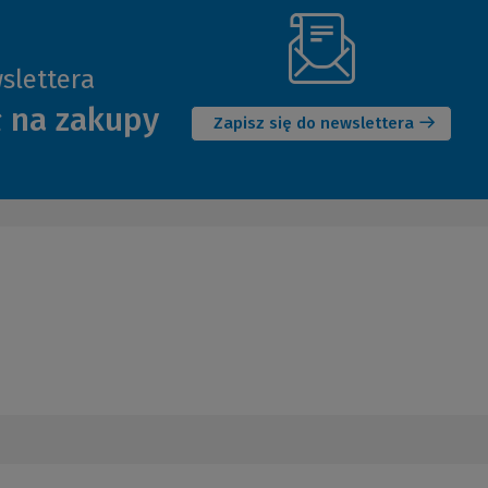
slettera
(Nowe
ł na zakupy
okno)
Zapisz się do newslettera