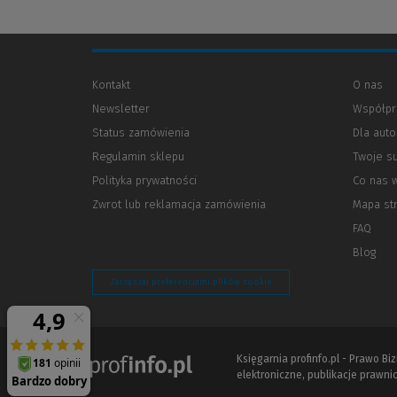
Kontakt
O nas
Newsletter
Współpr
Status zamówienia
Dla aut
Regulamin sklepu
Twoje s
Polityka prywatności
(Nowe
(Link
Co nas 
okno)
do
Zwrot lub reklamacja zamówienia
Mapa st
innej
strony)
FAQ
Blog
Zarządzaj preferencjami plików cookie
Księgarnia profinfo.pl - Prawo B
elektroniczne, publikacje prawnic