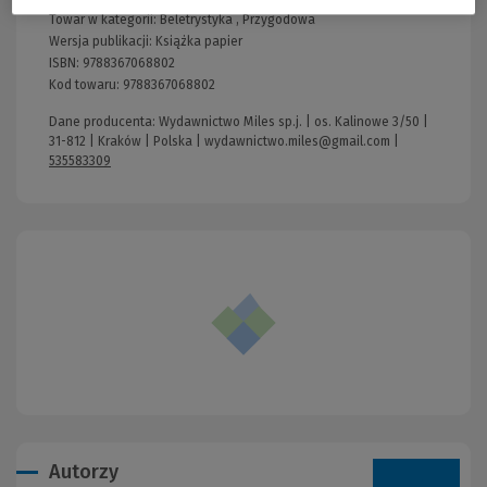
Towar w kategorii:
Beletrystyka
,
Przygodowa
Wersja publikacji:
Książka papier
ISBN:
9788367068802
Kod towaru:
9788367068802
Dane producenta: Wydawnictwo Miles sp.j. | os. Kalinowe 3/50 |
31-812 | Kraków | Polska |
wydawnictwo.miles@gmail.com
|
535583309
Autorzy