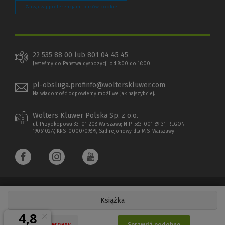
Zarządzaj preferencjami plików cookie
22 535 88 00 lub 801 04 45 45
Jesteśmy do Państwa dyspozycji od 8:00 do 16:00
pl-obsluga.profinfo@wolterskluwer.com
Na wiadomość odpowiemy możliwe jak najszybciej.
Wolters Kluwer Polska Sp. z o.o.
ul. Przyokopowa 33, 01-208 Warszawa; NIP: 583-001-89-31, REGON:
190610277, KRS: 0000709879, Sąd rejonowy dla M.S. Warszawy
Książka
Copyright 1997 - 2026 Wolters Kluwer Polska Sp. z o.o.
Nakład wyczerpany