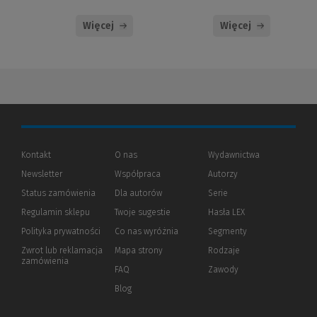
Więcej
Więcej
Kontakt
O nas
Wydawnictwa
Newsletter
Współpraca
Autorzy
Status zamówienia
Dla autorów
(Nowe
(Link
Serie
okno)
do
Regulamin sklepu
Twoje sugestie
Hasła LEX
innej
strony)
Polityka prywatności
(Nowe
(Link
Co nas wyróżnia
Segmenty
okno)
do
Zwrot lub reklamacja
Mapa strony
Rodzaje
innej
zamówienia
strony)
FAQ
Zawody
Blog