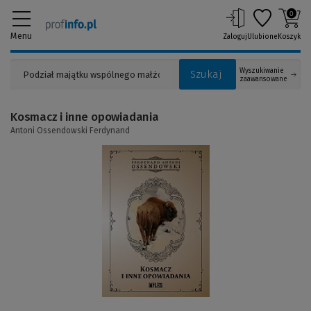
0
Menu
Zaloguj
Ulubione
Koszyk
Wyszukiwanie
Szukaj
zaawansowane
Kosmacz i inne opowiadania
Antoni Ossendowski Ferdynand
(Link
do
innej
strony)