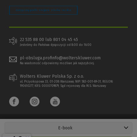
Zarządzaj preferencjami plików cookie
22 535 88 00 lub 801 04 45 45
Jesteśmy do Państwa dyspozycji od 8:00 do 16:00
pl-obsluga.profinfo@wolterskluwer.com
Na wiadomość odpowiemy możliwe jak najszybciej.
Wolters Kluwer Polska Sp. z o.o.
ul. Przyokopowa 33, 01-208 Warszawa; NIP: 583-001-89-31, REGON:
190610277, KRS: 0000709879, Sąd rejonowy dla M.S. Warszawy
E-book