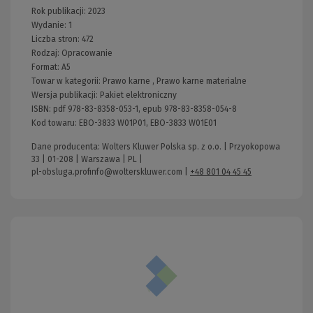
Rok publikacji:
2023
Wydanie:
1
Liczba stron:
472
Rodzaj:
Opracowanie
Format:
A5
Towar w kategorii:
Prawo karne
,
Prawo karne materialne
Wersja publikacji:
Pakiet elektroniczny
ISBN:
pdf 978-83-8358-053-1, epub 978-83-8358-054-8
Kod towaru:
EBO-3833 W01P01, EBO-3833 W01E01
Dane producenta: Wolters Kluwer Polska sp. z o.o. | Przyokopowa
33 | 01-208 | Warszawa | PL |
pl-obsluga.profinfo@wolterskluwer.com
|
+48 801 04 45 45