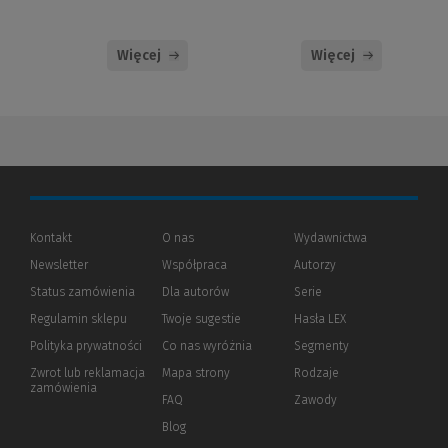
Więcej
Więcej
Kontakt
O nas
Wydawnictwa
Newsletter
Współpraca
Autorzy
Status zamówienia
Dla autorów
(Nowe
(Link
Serie
okno)
do
Regulamin sklepu
Twoje sugestie
Hasła LEX
innej
strony)
Polityka prywatności
(Nowe
(Link
Co nas wyróżnia
Segmenty
okno)
do
Zwrot lub reklamacja
Mapa strony
Rodzaje
innej
zamówienia
strony)
FAQ
Zawody
Blog