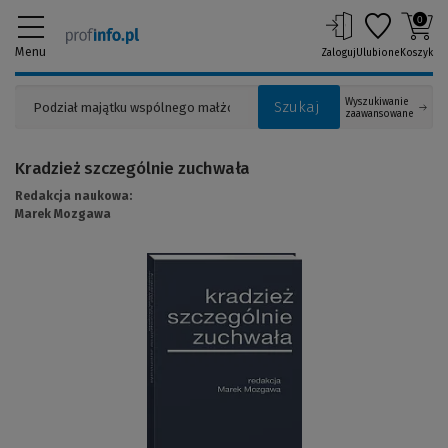
0
Menu
Zaloguj
Ulubione
Koszyk
Wyszukiwanie
Szukaj
zaawansowane
Kradzież szczególnie zuchwała
Redakcja naukowa:
Marek Mozgawa
(Link
do
innej
strony)