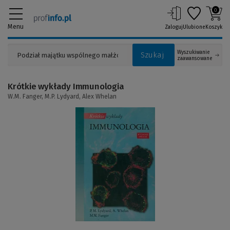
0
Menu
Zaloguj
Ulubione
Koszyk
Wyszukiwanie
Szukaj
zaawansowane
Krótkie wykłady Immunologia
W.M. Fanger,
M.P. Lydyard,
Alex Whelan
(Link
do
innej
strony)