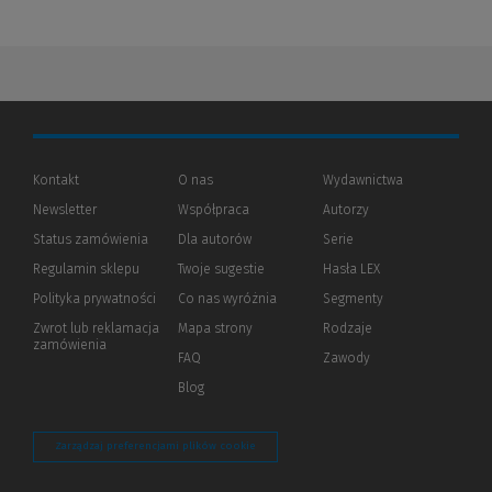
Kontakt
O nas
Wydawnictwa
Newsletter
Współpraca
Autorzy
Status zamówienia
Dla autorów
(Nowe
(Link
Serie
okno)
do
Regulamin sklepu
Twoje sugestie
Hasła LEX
innej
strony)
Polityka prywatności
(Nowe
(Link
Co nas wyróżnia
Segmenty
okno)
do
Zwrot lub reklamacja
Mapa strony
Rodzaje
innej
zamówienia
strony)
FAQ
Zawody
Blog
Zarządzaj preferencjami plików cookie