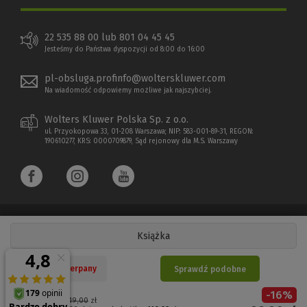
22 535 88 00 lub 801 04 45 45
Jesteśmy do Państwa dyspozycji od 8:00 do 16:00
pl-obsluga.profinfo@wolterskluwer.com
Na wiadomość odpowiemy możliwe jak najszybciej.
Wolters Kluwer Polska Sp. z o.o.
ul. Przyokopowa 33, 01-208 Warszawa; NIP: 583-001-89-31, REGON:
190610277, KRS: 0000709879, Sąd rejonowy dla M.S. Warszawy
Książka
Copyright 1997 - 2026 Wolters Kluwer Polska Sp. z o.o.
Nakład wyczerpany
Sprawdź podobne
Płatności elektroniczne
-
16
%
(Nowe
(Link
Cena regularna:
119,00
zł