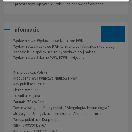
i przeszczepy, wpływ płci i wieku na odpowiedź obronną.
Informacje
Wydawnictwo:
Wydawnictwo Naukowe PWN
Wydawnictwo Naukowe PWN to znana od lat marka, skupiającą
obecnie kilka spółek. Do grupy wydawniczej należą:
Wydawnictwo Szkolne PWN, PZWL... więcej→
Kraj produkcji: Polska
Producent:
Wydawnictwo Naukowe PWN
Rok publikacji:
2017
Liczba stron:
378
Okładka:
Miękka
Format:
17.0x24.0cm
Towar w kategorii:
Podręczniki
', '
Alergologia. Immunologia
', '
Medycyna
,
Specjalizacje medyczne
,
Alergologia i immunologia
Wersja publikacji:
Książka papier
ISBN:
9788301158767
Kod towaru:
9788301158767