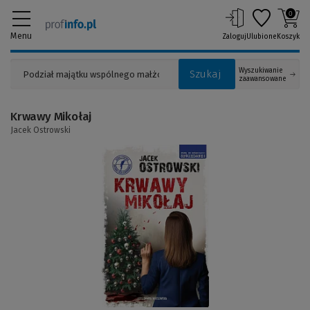
0
Menu
Zaloguj
Ulubione
Koszyk
Wyszukiwanie
Szukaj
zaawansowane
Krwawy Mikołaj
Jacek Ostrowski
(Link
do
innej
strony)