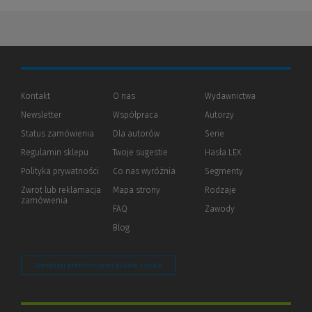
Kontakt
O nas
Wydawnictwa
Newsletter
Współpraca
Autorzy
Status zamówienia
Dla autorów
(Nowe
(Link
Serie
okno)
do
Regulamin sklepu
Twoje sugestie
Hasła LEX
innej
strony)
Polityka prywatności
(Nowe
(Link
Co nas wyróżnia
Segmenty
okno)
do
Zwrot lub reklamacja
Mapa strony
Rodzaje
innej
zamówienia
strony)
FAQ
Zawody
Blog
Zarządzaj preferencjami plików cookie