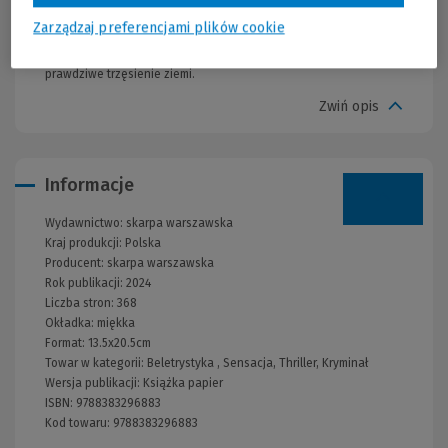
ważnych dokumentów z czasów drugiej wojny światowej
Zarządzaj preferencjami plików cookie
dotyczących Zbrodni Katyńskiej. Wisienką na torcie okazuje się
być świeżo wydana autobiografia Zuzy, która wywołuje w Płocku
prawdziwe trzęsienie ziemi.
Zwiń opis
Informacje
Wydawnictwo:
skarpa warszawska
Kraj produkcji: Polska
Producent:
skarpa warszawska
Rok publikacji:
2024
Liczba stron:
368
Okładka:
miękka
Format:
13.5x20.5cm
Towar w kategorii:
Beletrystyka
,
Sensacja, Thriller, Kryminał
Wersja publikacji:
Książka papier
ISBN:
9788383296883
Kod towaru:
9788383296883