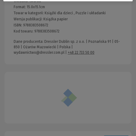
Okładka:
twarda
Format:
15.0x15.1cm
Towar w kategorii:
Książki dla dzieci
,
Puzzle i układanki
Wersja publikacji:
Książka papier
ISBN:
9788383508672
Kod towaru:
9788383508672
Dane producenta: Dressler Dublin sp. z o.o. | Poznańska 91 | 05-
850 | Ożarów Mazowiecki | Polska |
wydawnictwo@dressler.com.pl
|
+48 22 733 50 00