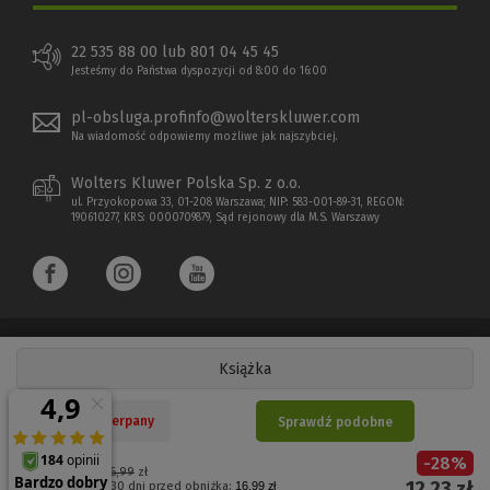
22 535 88 00 lub 801 04 45 45
Jesteśmy do Państwa dyspozycji od 8:00 do 16:00
pl-obsluga.profinfo@wolterskluwer.com
Na wiadomość odpowiemy możliwe jak najszybciej.
Wolters Kluwer Polska Sp. z o.o.
ul. Przyokopowa 33, 01-208 Warszawa; NIP: 583-001-89-31, REGON:
190610277, KRS: 0000709879, Sąd rejonowy dla M.S. Warszawy
Książka
Copyright 1997 - 2026 Wolters Kluwer Polska Sp. z o.o.
Nakład wyczerpany
Sprawdź podobne
Płatności elektroniczne
-
28
%
(Nowe
(Link
Cena regularna:
16,99
zł
12,23
zł
Najniższa cena z 30 dni przed obniżką:
16,99 zł
okno)
do