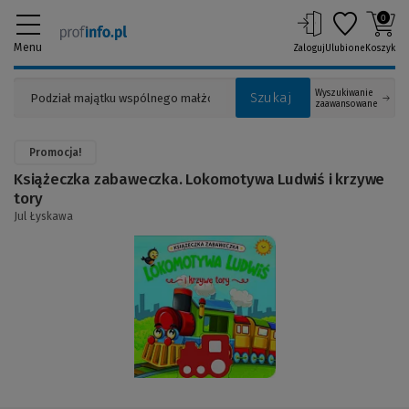
0
Menu
Zaloguj
Ulubione
Koszyk
Wyszukiwanie
Szukaj
zaawansowane
Promocja!
Książeczka zabaweczka. Lokomotywa Ludwiś i krzywe
tory
Jul Łyskawa
(Link
do
innej
strony)