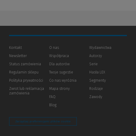
Kontakt
O nas
Wydawnictwa
Newsletter
Współpraca
Autorzy
Status zamówienia
Dla autorów
(Nowe
(Link
Serie
okno)
do
Regulamin sklepu
Twoje sugestie
Hasła LEX
innej
strony)
Polityka prywatności
(Nowe
(Link
Co nas wyróżnia
Segmenty
okno)
do
Zwrot lub reklamacja
Mapa strony
Rodzaje
innej
zamówienia
strony)
FAQ
Zawody
Blog
Zarządzaj preferencjami plików cookie