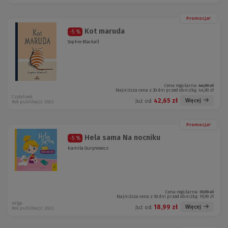
Promocja!
Kot maruda
-5 %
Sophie Blackall
Cena regularna:
44,90 zł
Najniższa cena z 30 dni przed obniżką:
44,90 zł
Czytalisek
42,65 zł
Więcej
Już od:
Rok publikacji: 2022
Promocja!
Hela sama Na nocniku
-5 %
Kamila Gurynowicz
Cena regularna:
19,99 zł
Najniższa cena z 30 dni przed obniżką:
19,99 zł
wilga
18,99 zł
Więcej
Już od:
Rok publikacji: 2022