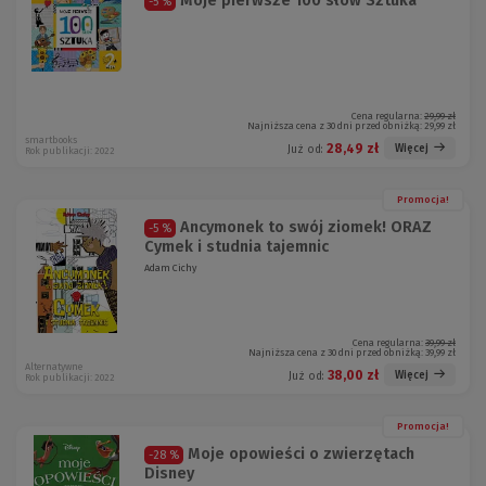
Moje pierwsze 100 słów Sztuka
-5 %
Cena regularna:
29,99 zł
Najniższa cena z 30 dni przed obniżką:
29,99 zł
smartbooks
28,49 zł
Więcej
Już od:
Rok publikacji: 2022
Promocja!
Ancymonek to swój ziomek! ORAZ
-5 %
Cymek i studnia tajemnic
Adam Cichy
Cena regularna:
39,99 zł
Najniższa cena z 30 dni przed obniżką:
39,99 zł
Alternatywne
38,00 zł
Więcej
Już od:
Rok publikacji: 2022
Promocja!
Moje opowieści o zwierzętach
-28 %
Disney