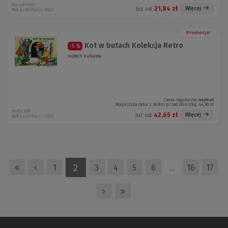
harperkids
21,84 zł
Więcej
Już od:
Rok publikacji: 2022
Promocja!
Kot w butach Kolekcja Retro
-5 %
Vojtech Kubasta
Cena regularna:
44,90 zł
Najniższa cena z 30 dni przed obniżką:
44,90 zł
entliczek
42,65 zł
Więcej
Już od:
Rok publikacji: 2022
2
1
3
4
5
6
…
16
17