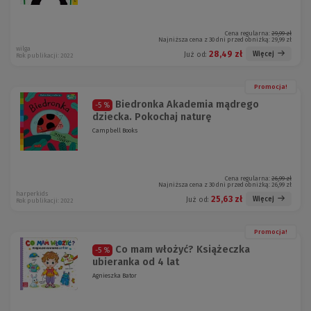
Cena regularna:
29,99 zł
Najniższa cena z 30 dni przed obniżką:
29,99 zł
wilga
28,49 zł
Więcej
Już od:
Rok publikacji: 2022
Promocja!
Biedronka Akademia mądrego
-5 %
dziecka. Pokochaj naturę
Campbell Books
Cena regularna:
26,99 zł
Najniższa cena z 30 dni przed obniżką:
26,99 zł
harperkids
25,63 zł
Więcej
Już od:
Rok publikacji: 2022
Promocja!
Co mam włożyć? Książeczka
-5 %
ubieranka od 4 lat
Agnieszka Bator