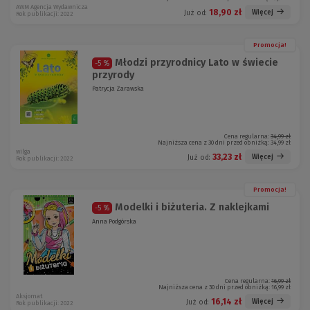
AWM Agencja Wydawnicza
18,90 zł
Więcej
Już od:
Rok publikacji: 2022
Promocja!
Młodzi przyrodnicy Lato w świecie
-5 %
przyrody
Patrycja Zarawska
Cena regularna:
34,99 zł
Najniższa cena z 30 dni przed obniżką:
34,99 zł
wilga
33,23 zł
Więcej
Już od:
Rok publikacji: 2022
Promocja!
Modelki i biżuteria. Z naklejkami
-5 %
Anna Podgórska
Cena regularna:
16,99 zł
Najniższa cena z 30 dni przed obniżką:
16,99 zł
Aksjomat
16,14 zł
Więcej
Już od:
Rok publikacji: 2022