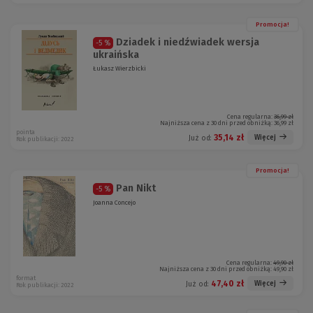
Promocja!
Dziadek i niedźwiadek wersja
-5 %
ukraińska
Łukasz Wierzbicki
Cena regularna:
36,99 zł
Najniższa cena z 30 dni przed obniżką:
36,99 zł
pointa
35,14 zł
Więcej
Już od:
Rok publikacji: 2022
Promocja!
Pan Nikt
-5 %
Joanna Concejo
Cena regularna:
49,90 zł
Najniższa cena z 30 dni przed obniżką:
49,90 zł
format
47,40 zł
Więcej
Już od:
Rok publikacji: 2022