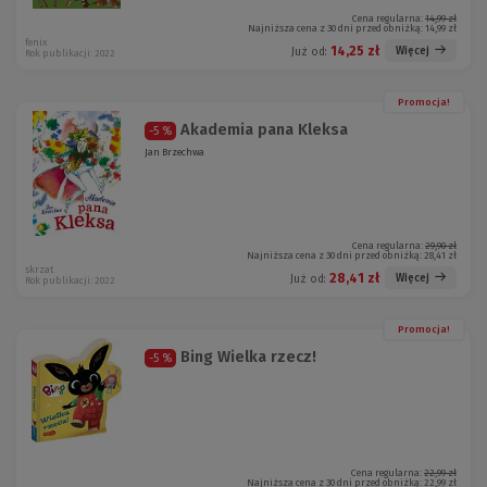
Cena regularna:
14,99 zł
Najniższa cena z 30 dni przed obniżką:
14,99 zł
fenix
14,25 zł
Więcej
Już od:
Rok publikacji: 2022
Promocja!
Akademia pana Kleksa
-5 %
Jan Brzechwa
Cena regularna:
29,90 zł
Najniższa cena z 30 dni przed obniżką:
28,41 zł
skrzat
28,41 zł
Więcej
Już od:
Rok publikacji: 2022
Promocja!
Bing Wielka rzecz!
-5 %
Cena regularna:
22,99 zł
Najniższa cena z 30 dni przed obniżką:
22,99 zł