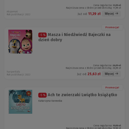
Cena regularna:
11,99 zł
Najniższa cena z 30 dni przed obniżką:
11,99 zł
Aksjomat
11,39 zł
Więcej
Już od:
Rok publikacji: 2022
Promocja!
Masza i Niedźwiedź Bajeczki na
-5 %
dzień dobry
Cena regularna:
26,99 zł
Najniższa cena z 30 dni przed obniżką:
26,99 zł
harperkids
25,63 zł
Więcej
Już od:
Rok publikacji: 2022
Promocja!
Ach te zwierzaki Lwiątko książątko
-5 %
Katarzyna Vanevska
Cena regularna:
19,90 zł
Najniższa cena z 30 dni przed obniżką:
19,90 zł