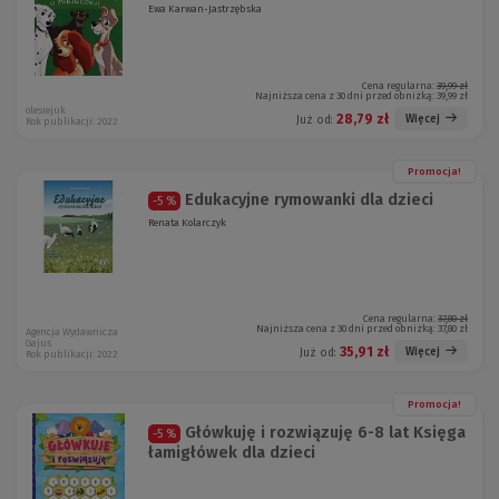
Ewa Karwan-Jastrzębska
Cena regularna:
39,99 zł
Najniższa cena z 30 dni przed obniżką:
39,99 zł
olesiejuk
28,79 zł
Więcej
Już od:
Rok publikacji: 2022
Promocja!
Edukacyjne rymowanki dla dzieci
-5 %
Renata Kolarczyk
Cena regularna:
37,80 zł
Najniższa cena z 30 dni przed obniżką:
37,80 zł
Agencja Wydawnicza
Gajus
35,91 zł
Więcej
Już od:
Rok publikacji: 2022
Promocja!
Główkuję i rozwiązuję 6-8 lat Księga
-5 %
łamigłówek dla dzieci