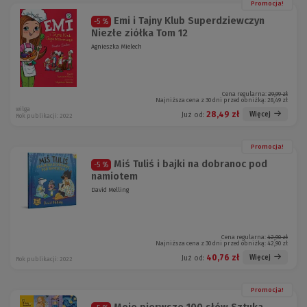
Promocja!
Emi i Tajny Klub Superdziewczyn
-5 %
Niezłe ziółka Tom 12
Agnieszka Mielech
Cena regularna:
29,99 zł
Najniższa cena z 30 dni przed obniżką:
28,49 zł
wilga
28,49 zł
Więcej
Już od:
Rok publikacji: 2022
Promocja!
Miś Tuliś i bajki na dobranoc pod
-5 %
namiotem
David Melling
Cena regularna:
42,90 zł
Najniższa cena z 30 dni przed obniżką:
42,90 zł
40,76 zł
Więcej
Już od:
Rok publikacji: 2022
Promocja!