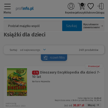
0
Menu
Rejestracja
Koszyk
Ulubione
Zaloguj
Wyszukiwanie
Szukaj
zaawansowane
Książki dla dzieci
2451 produktów
Sortuj:
rozwiń
filtry
Promocja!
Dinozaury Encyklopedia dla dzieci 7-
-5 %
10 lat
Barbara Majewska
Cena regularna:
32,50 zł
Najniższa cena z 30 dni przed obniżką:
32,50 zł
siedmioróg
30,87 zł
Więcej
Już od:
Rok publikacji: 2022