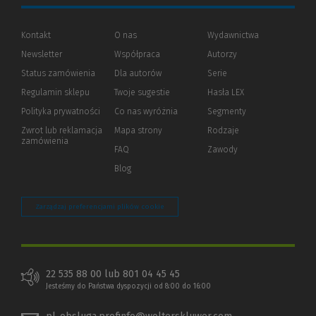
Kontakt
O nas
Wydawnictwa
Newsletter
Współpraca
Autorzy
Status zamówienia
Dla autorów
(Nowe
(Link
Serie
okno)
do
Regulamin sklepu
Twoje sugestie
Hasła LEX
innej
strony)
Polityka prywatności
(Nowe
(Link
Co nas wyróżnia
Segmenty
okno)
do
Zwrot lub reklamacja
Mapa strony
Rodzaje
innej
zamówienia
strony)
FAQ
Zawody
Blog
Zarządzaj preferencjami plików cookie
22 535 88 00 lub 801 04 45 45
Jesteśmy do Państwa dyspozycji od 8:00 do 16:00