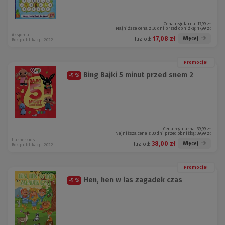
Cena regularna:
17,99 zł
Najniższa cena z 30 dni przed obniżką:
17,99 zł
Aksjomat
17,08 zł
Więcej
Już od:
Rok publikacji: 2022
Promocja!
Bing Bajki 5 minut przed snem 2
-5 %
Cena regularna:
39,99 zł
Najniższa cena z 30 dni przed obniżką:
39,99 zł
harperkids
38,00 zł
Więcej
Już od:
Rok publikacji: 2022
Promocja!
Hen, hen w las zagadek czas
-5 %