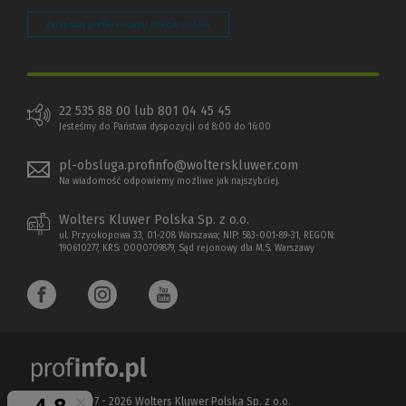
Zarządzaj preferencjami plików cookie
22 535 88 00 lub 801 04 45 45
Jesteśmy do Państwa dyspozycji od 8:00 do 16:00
pl-obsluga.profinfo@wolterskluwer.com
Na wiadomość odpowiemy możliwe jak najszybciej.
Wolters Kluwer Polska Sp. z o.o.
ul. Przyokopowa 33, 01-208 Warszawa; NIP: 583-001-89-31, REGON:
190610277, KRS: 0000709879, Sąd rejonowy dla M.S. Warszawy
Copyright 1997 - 2026 Wolters Kluwer Polska Sp. z o.o.