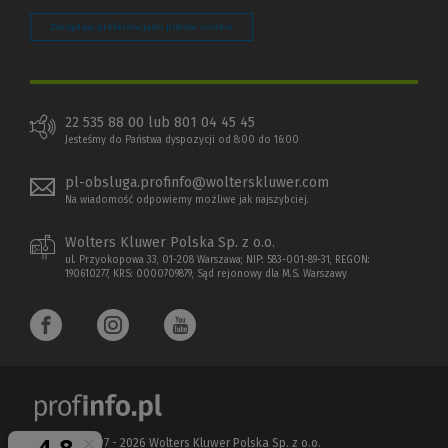
Zarządzaj preferencjami plików cookie
22 535 88 00 lub 801 04 45 45
Jesteśmy do Państwa dyspozycji od 8:00 do 16:00
pl-obsluga.profinfo@wolterskluwer.com
Na wiadomość odpowiemy możliwe jak najszybciej.
Wolters Kluwer Polska Sp. z o.o.
ul. Przyokopowa 33, 01-208 Warszawa; NIP: 583-001-89-31, REGON:
190610277, KRS: 0000709879, Sąd rejonowy dla M.S. Warszawy
Copyright 1997 - 2026 Wolters Kluwer Polska Sp. z o.o.