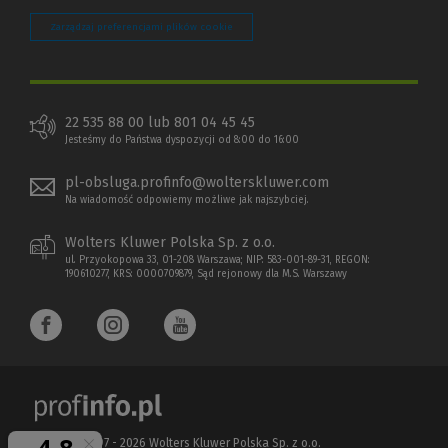
Zarządzaj preferencjami plików cookie
22 535 88 00 lub 801 04 45 45
Jesteśmy do Państwa dyspozycji od 8:00 do 16:00
pl-obsluga.profinfo@wolterskluwer.com
Na wiadomość odpowiemy możliwe jak najszybciej.
Wolters Kluwer Polska Sp. z o.o.
ul. Przyokopowa 33, 01-208 Warszawa; NIP: 583-001-89-31, REGON:
190610277, KRS: 0000709879, Sąd rejonowy dla M.S. Warszawy
Copyright 1997 - 2026 Wolters Kluwer Polska Sp. z o.o.