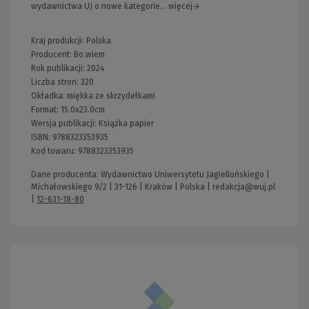
wydawnictwa UJ o nowe kategorie... więcej→
Kraj produkcji: Polska
Producent:
Bo.wiem
Rok publikacji:
2024
Liczba stron:
320
Okładka:
miękka ze skrzydełkami
Format:
15.0x23.0cm
Wersja publikacji:
Książka papier
ISBN:
9788323353935
Kod towaru:
9788323353935
Dane producenta: Wydawnictwo Uniwersytetu Jagiellońskiego |
Michałowskiego 9/2 | 31-126 | Kraków | Polska |
redakcja@wuj.pl
|
12-631-18-80