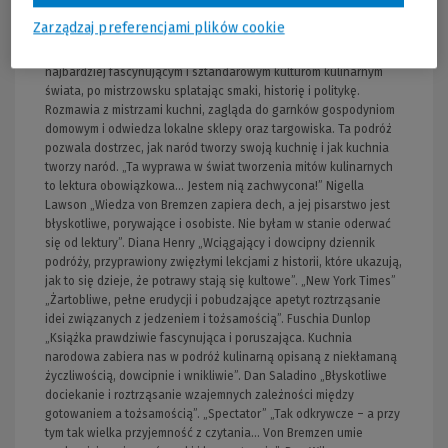
osmańskiego, by skończyć podróż w Queens, gdzie przyrządza
Zarządzaj preferencjami plików cookie
ukraiński barszcz, symbolizujący bogactwo kulinarnych tradycji i
tożsamości. W Kuchni narodowej von Bremzen przygląda się
najbardziej fascynującym i sztandarowym kulturom kulinarnym
świata, po mistrzowsku splatając smaki, historię i politykę.
Rozmawia z mistrzami kuchni, zagląda do garnków gospodyniom
domowym i odwiedza lokalne sklepy oraz targowiska. Ta podróż
pozwala dostrzec, jak naród tworzy swoją kuchnię i jak kuchnia
tworzy naród. „Ta wyprawa w świat tworzenia mitów kulinarnych
to lektura obowiązkowa… Jestem nią zachwycona!” Nigella
Lawson „Wiedza von Bremzen zapiera dech, a jej pisarstwo jest
błyskotliwe, porywające i osobiste. Nie byłam w stanie oderwać
się od lektury”. Diana Henry „Wciągający i dowcipny dziennik
podróży, przyprawiony zwięzłymi lekcjami z historii, które ukazują,
jak to się dzieje, że potrawy stają się kultowe”. „New York Times”
„Żartobliwe, pełne erudycji i pobudzające apetyt roztrząsanie
idei związanych z jedzeniem i tożsamością”. Fuschia Dunlop
„Książka prawdziwie fascynująca i poruszająca. Kuchnia
narodowa zabiera nas w podróż kulinarną opisaną z niekłamaną
życzliwością, dowcipnie i wnikliwie”. Dan Saladino „Błyskotliwe
dociekanie i roztrząsanie wzajemnych zależności między
gotowaniem a tożsamością”. „Spectator” „Tak odkrywcze – a przy
tym tak wielka przyjemność z czytania… Von Bremzen umie