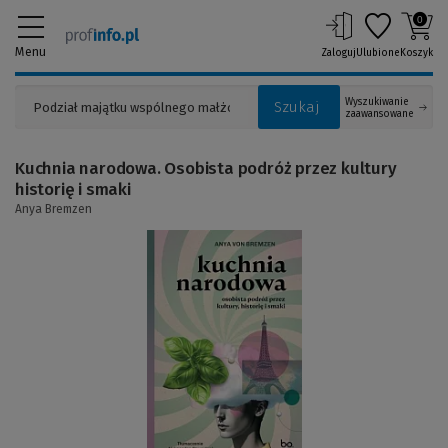
0
Menu
Zaloguj
Ulubione
Koszyk
Wyszukiwanie
Szukaj
zaawansowane
Kuchnia narodowa. Osobista podróż przez kultury
historię i smaki
Anya Bremzen
(Link
do
innej
strony)