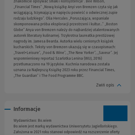
znakomicie opisywać smaki i konsystencje”. Bee Wilson,
„Financial Times” „Nową książkę Anyi von Bremzen czyta się jak
wciągającą, trzymającą w napięciu powieść o odwiecznej zupie
rodzaju ludzkiego”. Olia Hercules „Poruszająca, wspaniale
skomponowana próba eksploracji przestrzeni i kultur…” „Boston
Globe” Anya von Bremzen należy do najbardziej utalentowanych
autorek literatury kulinarnej. Trzykrotna laureatka prestiżowej
nagrody im. Jamesa Bearda. Autorka wielu cenionych książek
kucharskich. Teksty von Bremzen ukazują się w czasopismach:
„Travel+Leisure”, „Food & Wine”, „The New Yorker”, „Saveur”. Jej
wspomnieniowy reportaż Szarlotka Lenina (WUJ, 2016)
przetłumaczono na 19 języków. Kuchnia narodowa została
uznana za Najlepszą Książkę 2023 roku przez Financial Times,
„The Guardian” i The Food Programme BBC.
Zwiń opis
Informacje
Wydawnictwo:
Bo.wiem
Bo.wiem jest marką wydawnictwa Uniwersytetu Jagiellońskiego.
Założona w 2021 roku stanowi odpowiedź na rozszerzenie oferty