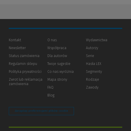
Kontakt
O nas
Wydawnictwa
Newsletter
Współpraca
Autorzy
Status zamówienia
Dla autorów
(Nowe
(Link
Serie
okno)
do
Regulamin sklepu
Twoje sugestie
Hasła LEX
innej
strony)
Polityka prywatności
(Nowe
(Link
Co nas wyróżnia
Segmenty
okno)
do
Zwrot lub reklamacja
Mapa strony
Rodzaje
innej
zamówienia
strony)
FAQ
Zawody
Blog
Zarządzaj preferencjami plików cookie