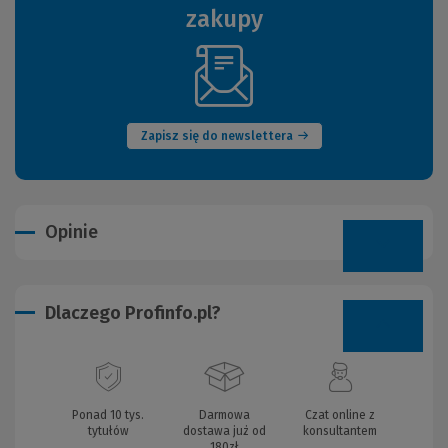
zakupy
(Nowe
okno)
Zapisz się do newslettera
Opinie
Dlaczego Profinfo.pl?
Ponad 10 tys.
Darmowa
Czat online z
tytułów
dostawa już od
konsultantem
180zł