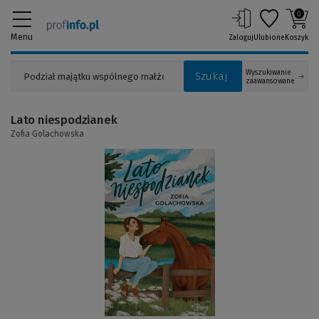
0
Menu
Zaloguj
Ulubione
Koszyk
Wyszukiwanie
Szukaj
zaawansowane
Lato niespodzianek
Zofia Golachowska
(Link
do
innej
strony)