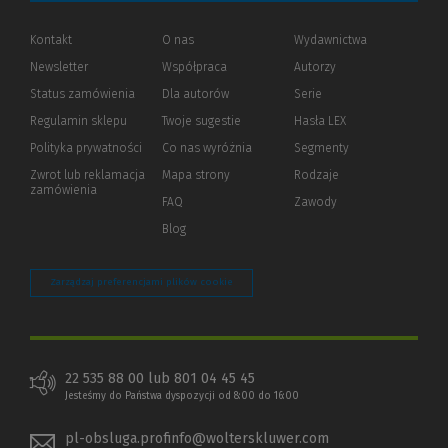
Kontakt
O nas
Wydawnictwa
Newsletter
Współpraca
Autorzy
Status zamówienia
Dla autorów
(Nowe
(Link
Serie
okno)
do
Regulamin sklepu
Twoje sugestie
Hasła LEX
innej
strony)
Polityka prywatności
(Nowe
(Link
Co nas wyróżnia
Segmenty
okno)
do
Zwrot lub reklamacja
Mapa strony
Rodzaje
innej
zamówienia
strony)
FAQ
Zawody
Blog
Zarządzaj preferencjami plików cookie
22 535 88 00 lub 801 04 45 45
Jesteśmy do Państwa dyspozycji od 8:00 do 16:00
pl-obsluga.profinfo@wolterskluwer.com