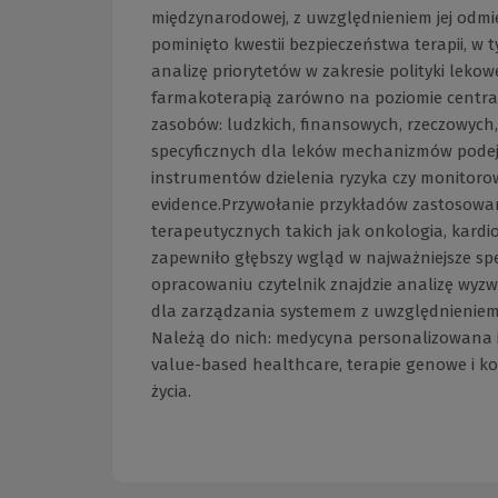
międzynarodowej, z uwzględnieniem jej odmi
pominięto kwestii bezpieczeństwa terapii, w
analizę priorytetów w zakresie polityki lekow
farmakoterapią zarówno na poziomie central
zasobów: ludzkich, finansowych, rzeczowych
specyficznych dla leków mechanizmów podej
instrumentów dzielenia ryzyka czy monitorowa
evidence.Przywołanie przykładów zastosowan
terapeutycznych takich jak onkologia, kardiol
zapewniło głębszy wgląd w najważniejsze sp
opracowaniu czytelnik znajdzie analizę wyzwa
dla zarządzania systemem z uwzględnieniem
Należą do nich: medycyna personalizowana 
value-based healthcare, terapie genowe i k
życia.