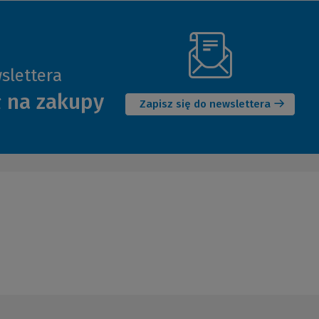
slettera
(Nowe
ł na zakupy
okno)
Zapisz się do newslettera