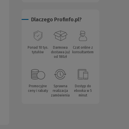
Dlaczego Profinfo.pl?
Ponad 10 tys.
Darmowa
Czat online z
tytułów
dostawa już
konsultantem
od 180zł
Promocyjne
Sprawna
Dostęp do
ceny i rabaty
realizacja
ebooka w 5
zamówienia
minut