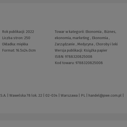
Rok publikacji:
2022
Towar w kategorii:
Ekonomia
,
Biznes,
Liczba stron:
250
ekonomia, marketing
,
Ekonomia
,
Okładka:
miękka
Zarządzanie
,
Medycyna
,
Choroby i leki
Format:
16.5x24.0cm
Wersja publikacji:
Książka papier
ISBN:
9788320825008
Kod towaru:
9788320825008
A. | Wawelska 78 lok. 22 | 02-034 | Warszawa | PL |
handel@pwe.com.pl
|