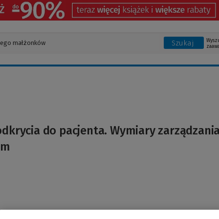
Wysz
Szukaj
zaaw
odkrycia do pacjenta. Wymiary zarządzani
em