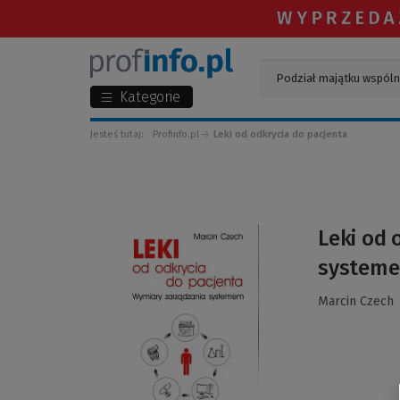
Kategorie
Jesteś tutaj:
Profinfo.pl
Leki od odkrycia do pacjenta
(Link
Leki od 
do
system
innej
strony)
Marcin Czech