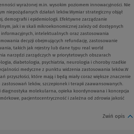
enności wyrażonej m.in. wysokim poziomem innowacyjności. Nie
 tym niepożądanych działań leków.Wymiar strategiczny objął
ej, demografii i epidemiologii. Efektywne zarządzanie
nym, jak i w skali mikroekonomicznej zależy od dostępnych
, informacyjnych, intelektualnych oraz zastosowania
mowania decyzji obejmujących refundację, zastosowanie
nia, takich jak rejestry lub dane typu real world
ia narzędzi zarządczych w priorytetowych obszarach
ogia, diabetologia, psychiatria, neurologia i choroby rzadkie
ecjalności medyczne z punktu widzenia zastosowania leków.W
ń przyszłości, które mają i będą miały coraz większe znaczenie
 zastosowań leków, szczepionek i terapii zaawansowanych.
i diagnostyka molekularna, opieka koordynowana i koncepcja
omórkowe, pacjentocentryczność i zależna od zdrowia jakość
Zwiń opis