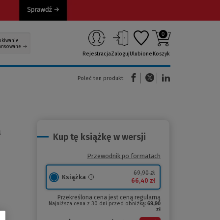
0
ukiwanie
ansowane
Rejestracja
Zaloguj
Ulubione
Koszyk
(Nowe okno)
(Link do innej strony)
(Link do innej strony)
Poleć ten produkt:
a
Kup tę książkę w wersji
Przewodnik po formatach
69,90 zł
Książka
66,40 zł
Przekreślona cena jest ceną regularną
Najniższa cena z 30 dni przed obniżką:
69,90
zł