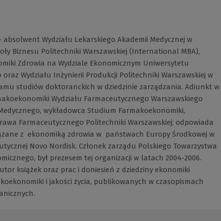
- absolwent Wydziału Lekarskiego Akademii Medycznej w
oły Biznesu Politechniki Warszawskiej (International MBA),
miki Zdrowia na Wydziale Ekonomicznym Uniwersytetu
oraz Wydziału Inżynierii Produkcji Politechniki Warszawskiej w
ramu studiów doktoranckich w dziedzinie zarządzania. Adiunkt w
makoekonomiki Wydziału Farmaceutycznego Warszawskiego
Medycznego, wykładowca Studium Farmakoekonomiki,
Prawa Farmaceutycznego Politechniki Warszawskiej; odpowiada
iązane z ekonomiką zdrowia w państwach Europy Środkowej w
eutycznej Novo Nordisk. Członek zarządu Polskiego Towarzystwa
cznego, był prezesem tej organizacji w latach 2004-2006.
utor książek oraz prac i doniesień z dziedziny ekonomiki
koekonomiki i jakości życia, publikowanych w czasopismach
ranicznych.