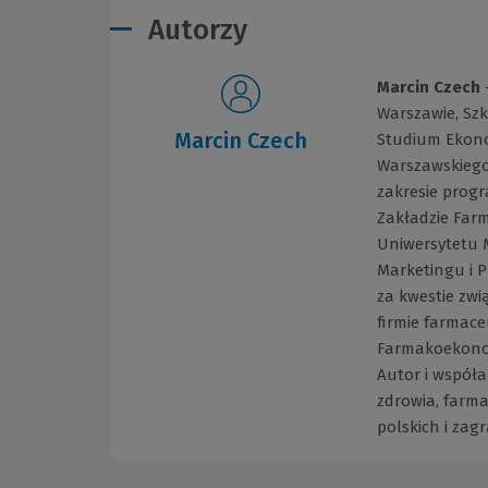
Autorzy
Marcin Czech
Warszawie, Szk
Marcin Czech
Studium Ekono
Warszawskiego 
zakresie prog
Zakładzie Far
Uniwersytetu 
Marketingu i 
za kwestie zw
firmie farmac
Farmakoekonomi
Autor i współa
zdrowia, farma
polskich i zag