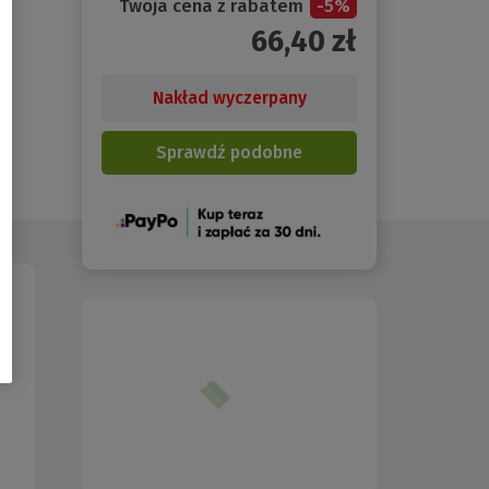
Twoja cena z rabatem
-
5
%
66,40
zł
Nakład wyczerpany
Sprawdź podobne
(Nowe
okno)