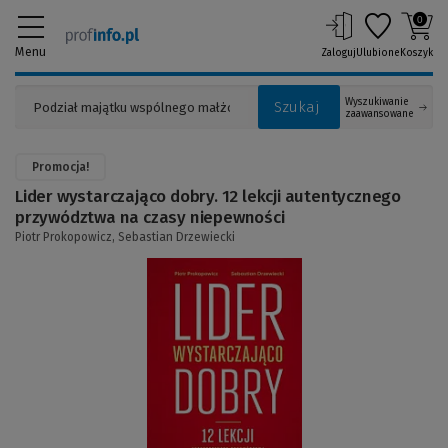
0
Menu
Zaloguj
Ulubione
Koszyk
Wyszukiwanie
Szukaj
zaawansowane
Promocja!
Lider wystarczająco dobry. 12 lekcji autentycznego
przywództwa na czasy niepewności
Piotr Prokopowicz,
Sebastian Drzewiecki
(Link
do
innej
strony)