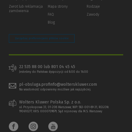
okno)
do
Zwrot lub reklamacja
Mapa strony
Rodzaje
innej
zamówienia
strony)
FAQ
Zawody
Blog
Zarządzaj preferencjami plików cookie
22 535 88 00 lub 801 04 45 45
Jesteśmy do Państwa dyspozycji od 8:00 do 16:00
pl-obsluga.profinfo@wolterskluwer.com
Na wiadomość odpowiemy możliwe jak najszybciej.
Wolters Kluwer Polska Sp. z o.o.
ul. Przyokopowa 33, 01-208 Warszawa; NIP: 583-001-89-31, REGON:
190610277, KRS: 0000709879, Sąd rejonowy dla M.S. Warszawy