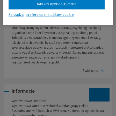
gotowych do tego, by od razu wdrożyć je we własnej firmie.W
Odrzuć wszystkie pliki cookie
książce znajdziesz relacje z placu boju, doświadczenia
organizacji, które zostały zmuszone do działania w sytuacji
Zarządzaj preferencjami plików cookie
kryzysu i sobie z nim poradziły - dzięki konkretnym zachowaniom,
odpowiednim sposobom komunikacji i skierowanemu we
właściwą stronę myśleniu liderów. Autorzy, psycholog i socjolog
organizacji oraz lider i dyrektor zarządzający, odsłonią przed
Tobą kluczowe paradoksy biznesowego przywództwa i wskażą,
jak się od nich uwolnić, by stać się liderem skutecznym.
Wystarczająco dobrym w złych czasach niepewności. A to bardzo
dużo.Uwaga! Wskazówki zawarte w poradniku można zastosować
zarówno w małym biznesie, jak i w start-upach i
międzynarodowych korporacjach!
Zwiń opis
Informacje
Wydawnictwo:
Onepress
Wydawnictwo Onepress wchodzi w skład grupy Helion
S.A.,założonej w Gliwicach w 1991 roku. Na dorobek wydawnictwa
składa się około... więcej→