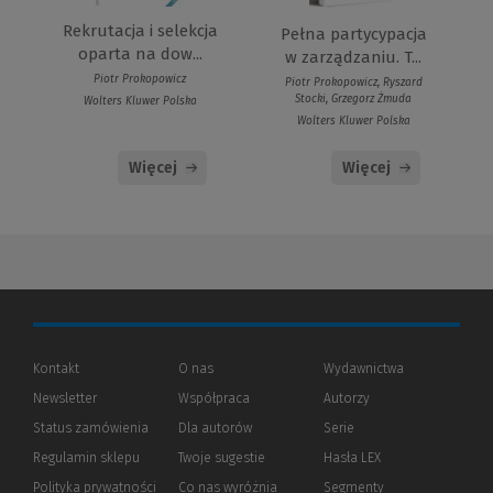
Rekrutacja i selekcja
Pełna partycypacja
oparta na dow...
w zarządzaniu. T...
Piotr Prokopowicz
Piotr Prokopowicz, Ryszard
Stocki, Grzegorz Żmuda
Wolters Kluwer Polska
Wolters Kluwer Polska
Więcej
Więcej
Kontakt
O nas
Wydawnictwa
Newsletter
Współpraca
Autorzy
Status zamówienia
Dla autorów
(Nowe
(Link
Serie
okno)
do
Regulamin sklepu
Twoje sugestie
Hasła LEX
innej
strony)
Polityka prywatności
(Nowe
(Link
Co nas wyróżnia
Segmenty