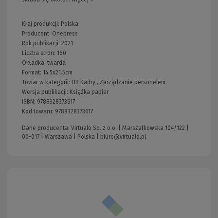
Kraj produkcji: Polska
Producent:
Onepress
Rok publikacji:
2021
Liczba stron:
160
Okładka:
twarda
Format:
14.5x21.5cm
Towar w kategorii:
HR Kadry
,
Zarządzanie personelem
Wersja publikacji:
Książka papier
ISBN:
9788328373617
Kod towaru:
9788328373617
Dane producenta: Virtualo Sp. z o.o. | Marszałkowska 104/122 |
00-017 | Warszawa | Polska |
biuro@virtualo.pl