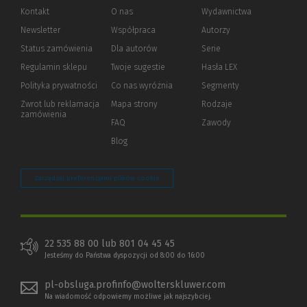
Kontakt
O nas
Wydawnictwa
Newsletter
Współpraca
Autorzy
Status zamówienia
Dla autorów
(Nowe
(Link
Serie
okno)
do
Regulamin sklepu
Twoje sugestie
Hasła LEX
innej
strony)
Polityka prywatności
(Nowe
(Link
Co nas wyróżnia
Segmenty
okno)
do
Zwrot lub reklamacja
Mapa strony
Rodzaje
innej
zamówienia
strony)
FAQ
Zawody
Blog
Zarządzaj preferencjami plików cookie
22 535 88 00 lub 801 04 45 45
Jesteśmy do Państwa dyspozycji od 8:00 do 16:00
pl-obsluga.profinfo@wolterskluwer.com
Na wiadomość odpowiemy możliwe jak najszybciej.