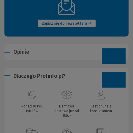
(Nowe
okno)
Zapisz się do newslettera
Opinie
Dlaczego Profinfo.pl?
Ponad 10 tys.
Darmowa
Czat online z
tytułów
dostawa już od
konsultantem
180zł