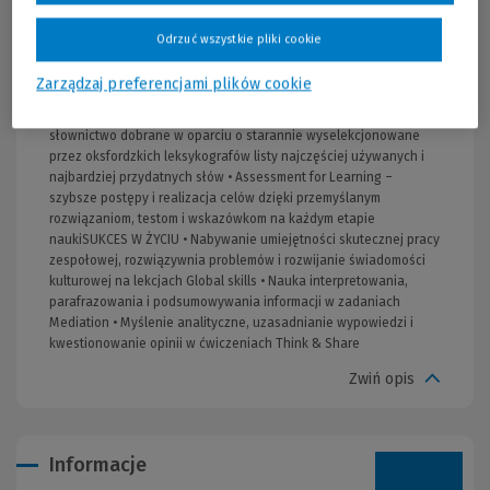
wszystkich zasobów online • Online Practice – zautomatyzowane
ocenianie i łatwe monitorowanie pracy uczniów • Książka
Odrzuć wszystkie pliki cookie
nauczyciela – funkcjonalne kompendium w formie podręcznika
ucznia z kluczemSUKCES NA EGZAMINIE • Zadania do nowej
Zarządzaj preferencjami plików cookie
matury w całym rozdziale oraz w lekcjach Skills Trainer w
podręczniku i zeszycie ćwiczeń • Oxford 3000 i Oxford 5000 –
słownictwo dobrane w oparciu o starannie wyselekcjonowane
przez oksfordzkich leksykografów listy najczęściej używanych i
najbardziej przydatnych słów • Assessment for Learning –
szybsze postępy i realizacja celów dzięki przemyślanym
rozwiązaniom, testom i wskazówkom na każdym etapie
naukiSUKCES W ŻYCIU • Nabywanie umiejętności skutecznej pracy
zespołowej, rozwiązywnia problemów i rozwijanie świadomości
kulturowej na lekcjach Global skills • Nauka interpretowania,
parafrazowania i podsumowywania informacji w zadaniach
Mediation • Myślenie analityczne, uzasadnianie wypowiedzi i
kwestionowanie opinii w ćwiczeniach Think & Share
Zwiń opis
Informacje