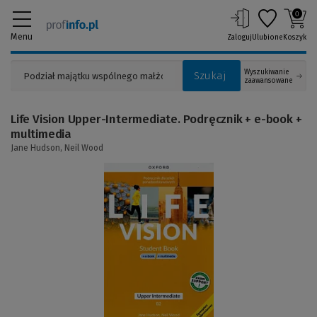
0
Menu
Zaloguj
Ulubione
Koszyk
Wyszukiwanie
Szukaj
zaawansowane
Life Vision Upper-Intermediate. Podręcznik + e-book +
multimedia
Jane Hudson,
Neil Wood
(Link
do
innej
strony)