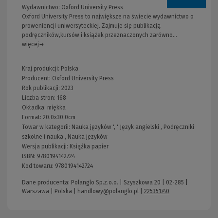
Wydawnictwo:
Oxford University Press
Oxford University Press to największe na świecie wydawnictwo o
proweniencji uniwersyteckiej. Zajmuje się publikacją
podręczników,kursów i książek przeznaczonych zarówno...
więcej→
Kraj produkcji: Polska
Producent:
Oxford University Press
Rok publikacji:
2023
Liczba stron:
168
Okładka:
miękka
Format:
20.0x30.0cm
Towar w kategorii:
Nauka języków
', '
Język angielski
,
Podręczniki
szkolne i nauka
,
Nauka języków
Wersja publikacji:
Książka papier
ISBN:
9780194142724
Kod towaru:
9780194142724
Dane producenta: Polanglo Sp.z.o.o. | Szyszkowa 20 | 02-285 |
Warszawa | Polska |
handlowy@polanglo.pl
|
225351740