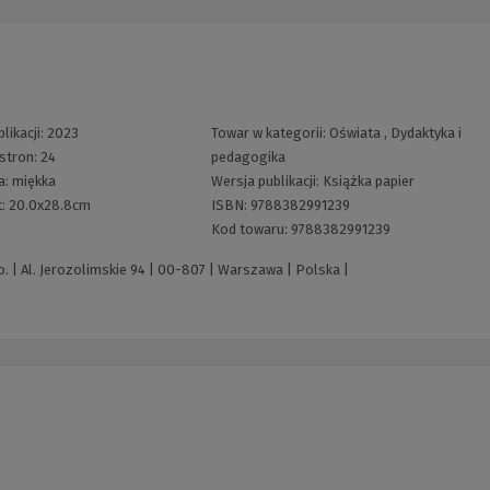
likacji:
2023
Towar w kategorii:
Oświata
,
Dydaktyka i
 stron:
24
pedagogika
a:
miękka
Wersja publikacji:
Książka papier
t:
20.0x28.8cm
ISBN:
9788382991239
Kod towaru:
9788382991239
 | Al. Jerozolimskie 94 | 00-807 | Warszawa | Polska |