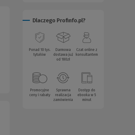
Dlaczego Profinfo.pl?
Ponad 10 tys.
Darmowa
Czat online z
tytułów
dostawa już
konsultantem
od 180zł
Promocyjne
Sprawna
Dostęp do
ceny i rabaty
realizacja
ebooka w 5
zamówienia
minut