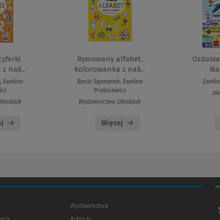
ferki.
Rymowany alfabet.
Ozdabia
z nak...
Kolorowanka z nak...
Na
, Ewelina
Basia Szymanek, Ewelina
Ewelin
icz
Protasewicz
zi
lesiejuk
Wydawnictwo Olesiejuk
j
Więcej
Wydawnictwa
aca
Autorzy