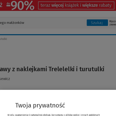
Wysz
Szukaj
zaaw
utulki
wy z naklejkami Trelelelki i turutulki
sewicz
Twoja prywatność
W celu zapewnienia Ci optymalnej obsługi, korzystamy z plików cookie i innych podobnych