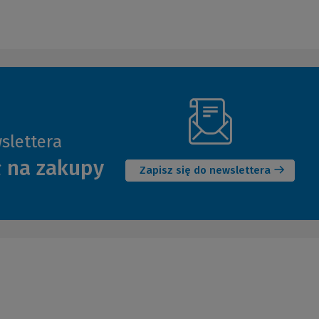
slettera
(Nowe
ł na zakupy
okno)
Zapisz się do newslettera