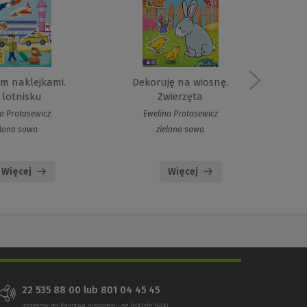
m naklejkami.
Dekoruję na wiosnę.
D
 lotnisku
Zwierzęta
a Protasewicz
Ewelina Protasewicz
elona sowa
zielona sowa
Więcej
Więcej
22 535 88 00 lub 801 04 45 45
Jesteśmy do Państwa dyspozycji od 8:00 do 16:00