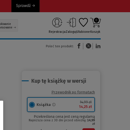
0
ukiwanie
ansowane
Rejestracja
Zaloguj
Ulubione
Koszyk
(Nowe okno)
(Link do innej strony)
(Link do innej strony)
Poleć ten produkt:
Kup tę książkę w wersji
Przewodnik po formatach
14,99 zł
Książka
14,25 zł
Przekreślona cena jest ceną regularną
Najniższa cena z 30 dni przed obniżką:
14,99
zł