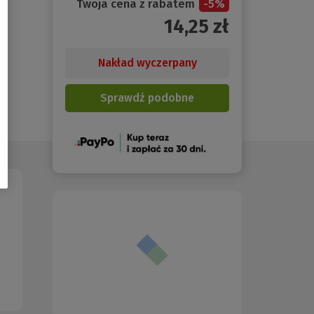
Twoja cena z rabatem
-
5
%
14,25
zł
Nakład wyczerpany
Sprawdź podobne
(Nowe
okno)