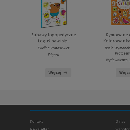
Zabawy logopedyczne
Rymowane cy
Loguś bawi się...
Kolorowanka 
Ewelina Protasewicz
Basia Szymanek
Protasew
Edgard
Wydawnictwo O
Więcej
Więce
Kontakt
O nas
Newsletter
Współpr