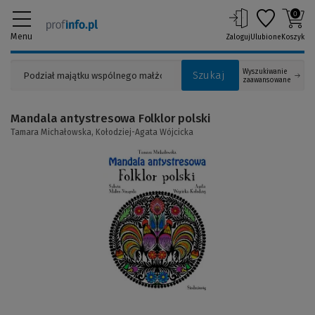
0
Menu
Zaloguj
Ulubione
Koszyk
Wyszukiwanie
Szukaj
zaawansowane
Mandala antystresowa Folklor polski
Tamara Michałowska,
Kołodziej-Agata Wójcicka
(Link
do
innej
strony)