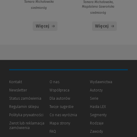
Tamara Michałowska
Tamara Michałowska,
Magdalena Gawrońska
siedmioróg
siedmioróg
Więcej
Więcej
Kontakt
O nas
Wydawnictwa
Newsletter
Współpraca
Autorzy
Status zamówienia
Dla autorów
(Nowe
(Link
Serie
okno)
do
Regulamin sklepu
Twoje sugestie
Hasła LEX
innej
strony)
Polityka prywatności
(Nowe
(Link
Co nas wyróżnia
Segmenty
okno)
do
Zwrot lub reklamacja
Mapa strony
Rodzaje
innej
zamówienia
strony)
FAQ
Zawody