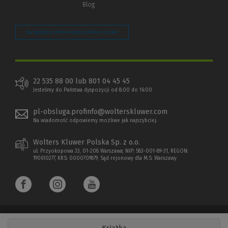
Blog
Zarządzaj preferencjami plików cookie
22 535 88 00 lub 801 04 45 45
Jesteśmy do Państwa dyspozycji od 8:00 do 16:00
pl-obsluga.profinfo@wolterskluwer.com
Na wiadomość odpowiemy możliwe jak najszybciej.
Wolters Kluwer Polska Sp. z o.o.
ul. Przyokopowa 33, 01-208 Warszawa; NIP: 583-001-89-31, REGON:
190610277, KRS: 0000709879, Sąd rejonowy dla M.S. Warszawy