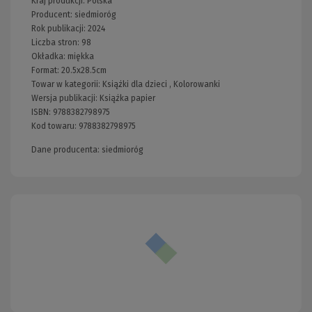
Kraj produkcji: Polska
Producent:
siedmioróg
Rok publikacji:
2024
Liczba stron:
98
Okładka:
miękka
Format:
20.5x28.5cm
Towar w kategorii:
Książki dla dzieci
,
Kolorowanki
Wersja publikacji:
Książka papier
ISBN:
9788382798975
Kod towaru:
9788382798975
Dane producenta: siedmioróg