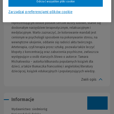
Odrzuć wszystkie pliki cookie
rozdziału znajduje się krótki opis historii folkloru danego regionu,
połączony ze wskazówkami, jak interpretować poszczególne
Zarządzaj preferencjami plików cookie
techniki i symbole, co ułatwi rozszyfrowywanie znaczeń
przedstawionych dzieł.Nadawanie kolorów mandalom, zwłaszcza
reprezentującym bliskie polskim sercom wzory ludowe, stanie się
doskonałym narzędziem terapeutycznym, relaksacyjnym i
medytacyjnym. Warto zaznaczyć, że kolorowanie mandali jest
cenionym w psychologii sposobem na pokonywanie stresu, na
wewnętrzne ukojenie, oddanie się radości aktu twórczego.
Arteterapia, czyli terapia przez sztukę, pozwala także leczyć
kłopoty z koncentracją oraz zaburzenia psychiczne, zwłaszcza
występujące u osób starszych.Słowo o autorce: Tamara
Michałowska – autorka kilkunastu popularnych książek dla
dzieci, a także tłumaczka francuskiej i angielskiej literatury
dziecięcej, książek edukacyjnych i popularyzujących wiedzę.
Zwiń opis
Informacje
Wydawnictwo:
siedmioróg