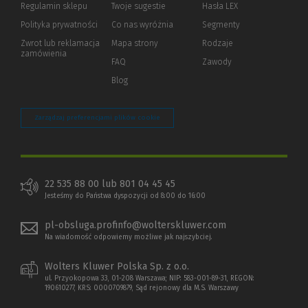
Regulamin sklepu
Twoje sugestie
Hasła LEX
innej
strony)
Polityka prywatności
(Nowe
(Link
Co nas wyróżnia
Segmenty
okno)
do
Zwrot lub reklamacja
Mapa strony
Rodzaje
innej
zamówienia
strony)
FAQ
Zawody
Blog
Zarządzaj preferencjami plików cookie
22 535 88 00 lub 801 04 45 45
Jesteśmy do Państwa dyspozycji od 8:00 do 16:00
pl-obsluga.profinfo@wolterskluwer.com
Na wiadomość odpowiemy możliwe jak najszybciej.
Wolters Kluwer Polska Sp. z o.o.
ul. Przyokopowa 33, 01-208 Warszawa; NIP: 583-001-89-31, REGON:
190610277, KRS: 0000709879, Sąd rejonowy dla M.S. Warszawy