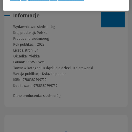
Informacje
Wydawnictwo:
siedmioróg
Kraj produkcji: Polska
Producent:
siedmioróg
Rok publikacji:
2023
Liczba stron:
64
Okładka:
miękka
Format:
16.5x23.5cm
Towar w kategorii:
Książki dla dzieci
,
Kolorowanki
Wersja publikacji:
Książka papier
ISBN:
9788382799729
Kod towaru:
9788382799729
Dane producenta: siedmioróg