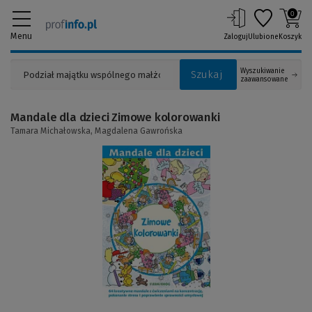
0
Menu
Zaloguj
Ulubione
Koszyk
Wyszukiwanie
Szukaj
zaawansowane
Mandale dla dzieci Zimowe kolorowanki
Tamara Michałowska,
Magdalena Gawrońska
(Link
do
innej
strony)