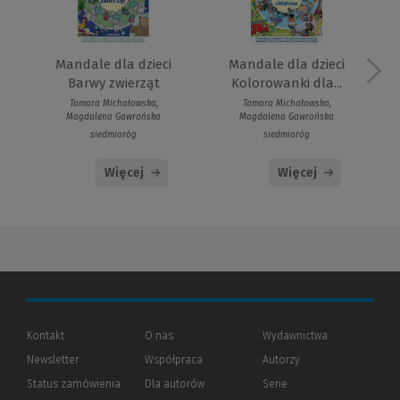
Mandale dla dzieci
Mandale dla dzieci
Barwy zwierząt
Kolorowanki dla...
Tamara Michałowska,
Tamara Michałowska,
Magdalena Gawrońska
Magdalena Gawrońska
siedmioróg
siedmioróg
Więcej
Więcej
Kontakt
O nas
Wydawnictwa
Newsletter
Współpraca
Autorzy
Status zamówienia
Dla autorów
(Nowe
(Link
Serie
okno)
do