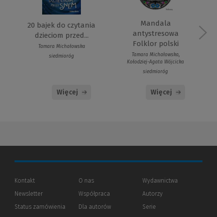
Mandala
20 bajek do czytania
antystresowa
dzieciom przed...
Folklor polski
Tamara Michałowska
Tamara Michałowska,
siedmioróg
Kołodziej-Agata Wójcicka
siedmioróg
Więcej
Więcej
Kontakt
O nas
Wydawnictwa
Newsletter
Współpraca
Autorzy
Status zamówienia
Dla autorów
(Nowe
(Link
Serie
okno)
do