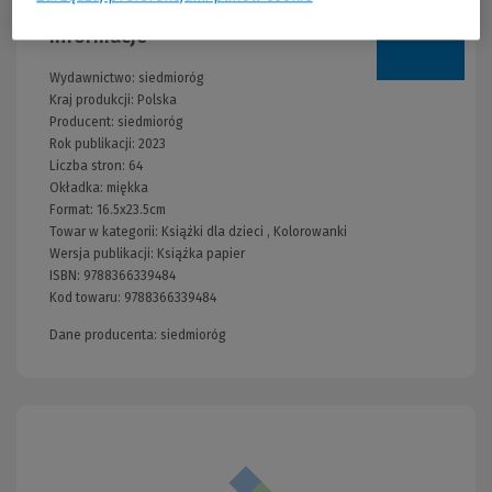
Informacje
Wydawnictwo:
siedmioróg
Kraj produkcji: Polska
Producent:
siedmioróg
Rok publikacji:
2023
Liczba stron:
64
Okładka:
miękka
Format:
16.5x23.5cm
Towar w kategorii:
Książki dla dzieci
,
Kolorowanki
Wersja publikacji:
Książka papier
ISBN:
9788366339484
Kod towaru:
9788366339484
Dane producenta: siedmioróg