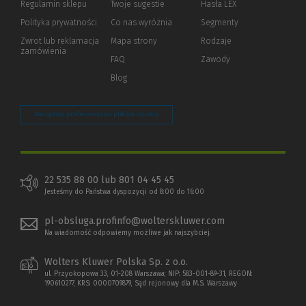
Regulamin sklepu
Twoje sugestie
Hasła LEX
innej
strony)
Polityka prywatności
(Nowe
(Link
Co nas wyróżnia
Segmenty
okno)
do
Zwrot lub reklamacja
Mapa strony
Rodzaje
innej
zamówienia
strony)
FAQ
Zawody
Blog
Zarządzaj preferencjami plików cookie
22 535 88 00 lub 801 04 45 45
Jesteśmy do Państwa dyspozycji od 8:00 do 16:00
pl-obsluga.profinfo@wolterskluwer.com
Na wiadomość odpowiemy możliwe jak najszybciej.
Wolters Kluwer Polska Sp. z o.o.
ul. Przyokopowa 33, 01-208 Warszawa; NIP: 583-001-89-31, REGON:
190610277, KRS: 0000709879, Sąd rejonowy dla M.S. Warszawy