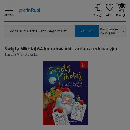
0
Menu
Zaloguj
Ulubione
Koszyk
Wyszukiwanie
Szukaj
zaawansowane
Święty Mikołaj 64 kolorowanki i zadania edukacyjne
Tamara Michałowska
(Link
do
innej
strony)