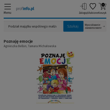
0
Menu
Zaloguj
Ulubione
Koszyk
Wyszukiwanie
Szukaj
zaawansowane
Poznaję emocje
Agnieszka Bellon,
Tamara Michałowska
(Link
do
innej
strony)