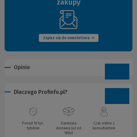
zakupy
(Nowe
okno)
Zapisz się do newslettera
Opinie
Dlaczego Profinfo.pl?
Ponad 10 tys.
Darmowa
Czat online z
tytułów
dostawa już od
konsultantem
180zł