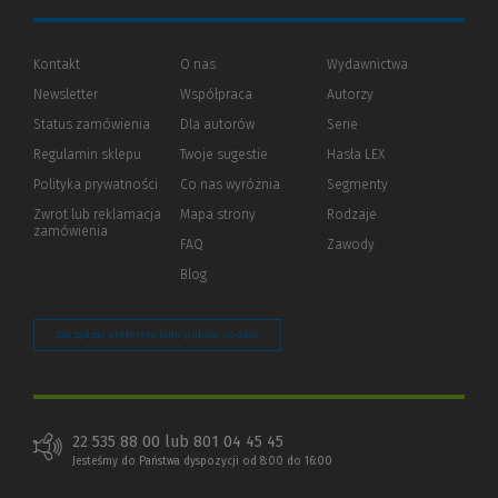
Kontakt
O nas
Wydawnictwa
Newsletter
Współpraca
Autorzy
Status zamówienia
Dla autorów
(Nowe
(Link
Serie
okno)
do
Regulamin sklepu
Twoje sugestie
Hasła LEX
innej
strony)
Polityka prywatności
(Nowe
(Link
Co nas wyróżnia
Segmenty
okno)
do
Zwrot lub reklamacja
Mapa strony
Rodzaje
innej
zamówienia
strony)
FAQ
Zawody
Blog
Zarządzaj preferencjami plików cookie
22 535 88 00 lub 801 04 45 45
Jesteśmy do Państwa dyspozycji od 8:00 do 16:00