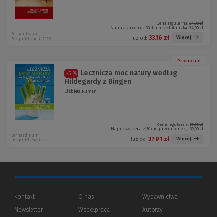
Cena regularna:
34,90 zł
Najniższa cena z 30 dni przed obniżką:
34,90 zł
Bernardinum
33,16 zł
Więcej
Już od:
Rok publikacji: 2022
Promocja!
Lecznicza moc natury według
-5 %
Hildegardy z Bingen
Elżbieta Ruman
Cena regularna:
39,90 zł
Najniższa cena z 30 dni przed obniżką:
39,90 zł
Bernardinum
37,91 zł
Więcej
Już od:
Rok publikacji: 2021
Kontakt
O nas
Wydawnictwa
Newsletter
Współpraca
Autorzy