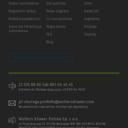
Status zamówienia
Dla autorów
(Nowe
(Link
Serie
okno)
do
Regulamin sklepu
Twoje sugestie
Hasła LEX
innej
strony)
Polityka prywatności
(Nowe
(Link
Co nas wyróżnia
Segmenty
okno)
do
Zwrot lub reklamacja
Mapa strony
Rodzaje
innej
zamówienia
strony)
FAQ
Zawody
Blog
Zarządzaj preferencjami plików cookie
22 535 88 00 lub 801 04 45 45
Jesteśmy do Państwa dyspozycji od 8:00 do 16:00
pl-obsluga.profinfo@wolterskluwer.com
Na wiadomość odpowiemy możliwe jak najszybciej.
Wolters Kluwer Polska Sp. z o.o.
ul. Przyokopowa 33, 01-208 Warszawa; NIP: 583-001-89-31, REGON: