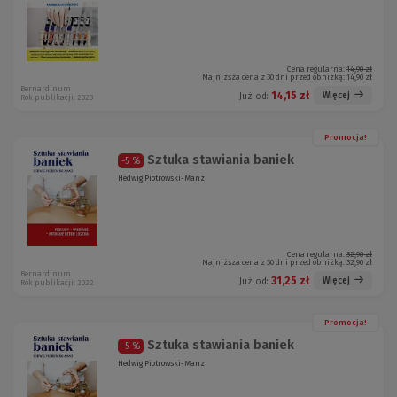
Cena regularna:
14,90 zł
Najniższa cena z 30 dni przed obniżką:
14,90 zł
Bernardinum
14,15 zł
Więcej
Już od:
Rok publikacji: 2023
Promocja!
Sztuka stawiania baniek
-5 %
Hedwig Piotrowski-Manz
Cena regularna:
32,90 zł
Najniższa cena z 30 dni przed obniżką:
32,90 zł
Bernardinum
31,25 zł
Więcej
Już od:
Rok publikacji: 2022
Promocja!
Sztuka stawiania baniek
-5 %
Hedwig Piotrowski-Manz