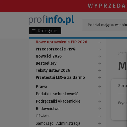
Kategorie
Nowe uprawnienia PIP 2026
Przedsprzedaże -15%
Jeste
Nowości 2026
M
Bestsellery
Teksty ustaw 2026
Przetestuj LEX-a za darmo
(Nowe
(Link
okno)
do
Sortu
Prawo
innej
strony)
Podatki i rachunkowość
Podręczniki Akademickie
Wyd
Budownictwo
Oświata
Samorząd i Administracja