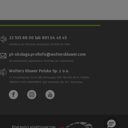
22 535 88 00 lub 801 04 45 45
Jesteśmy do Państwa dyspozycji od 8:00 do 16:00
pl-obsluga.profinfo@wolterskluwer.com
Na wiadomość odpowiemy możliwe jak najszybciej.
Wolters Kluwer Polska Sp. z o.o.
ul. Przyokopowa 33, 01-208 Warszawa; NIP: 583-001-89-31, REGON:
190610277, KRS: 0000709879, Sąd rejonowy dla M.S. Warszawy
Płatności elektroniczne