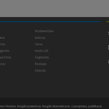
Wydawnictwa
aca
Autorzy
orów
(Nowe
(Link
Serie
okno)
do
ugestie
Hasła LEX
innej
strony)
wyróżnia
Segmenty
rony
Rodzaje
Zawody
iznes Finanse, Książki prawnicze, Książki ekonomiczne, czasopisma, publikacje