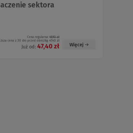
naczenie sektora
Cena regularna:
49,90 zł
iższa cena z 30 dni przed obniżką:
47,40 zł
Więcej
47,40 zł
Już od: