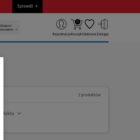
0
ukiwanie
ansowane
Rejestracja
Koszyk
Ulubione
Zaloguj
2 produktów
roduktu