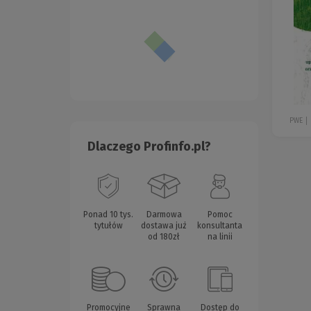
PWE
Dlaczego Profinfo.pl?
Ponad 10 tys.
Darmowa
Pomoc
tytułów
dostawa już
konsultanta
od 180zł
na linii
Promocyjne
Sprawna
Dostęp do