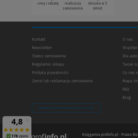
ceny i rabaty
realizacja
ebooka w 5
zamówienia
minut
Kontakt
O nas
Newsletter
Współpr
Status zamówienia
Dla aut
Regulamin sklepu
Twoje s
Polityka prywatności
(Nowe
(Link
Co nas 
okno)
do
Zwrot lub reklamacja zamówienia
Mapa st
innej
strony)
FAQ
Blog
Zarządzaj preferencjami plików cookie
Księgarnia profinfo.pl - Prawo B