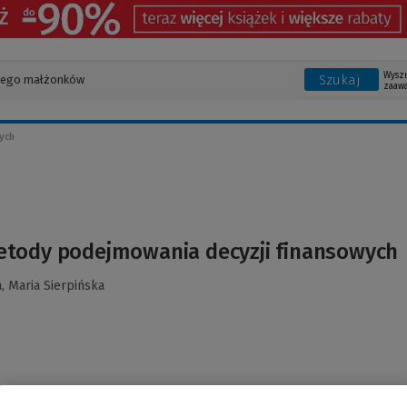
Wysz
Szukaj
zaaw
ych
etody podejmowania decyzji finansowych
a,
Maria Sierpińska