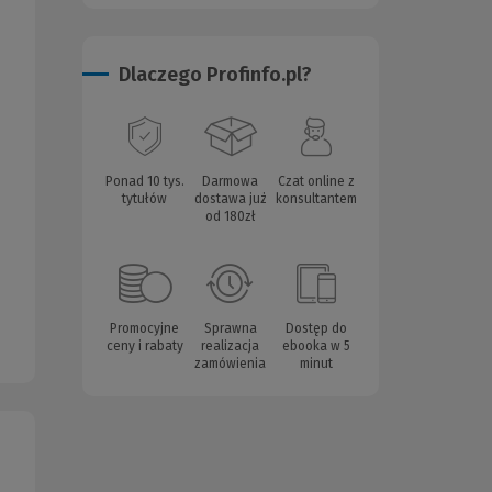
Dlaczego Profinfo.pl?
Ponad 10 tys.
Darmowa
Czat online z
tytułów
dostawa już
konsultantem
od 180zł
Promocyjne
Sprawna
Dostęp do
ceny i rabaty
realizacja
ebooka w 5
zamówienia
minut