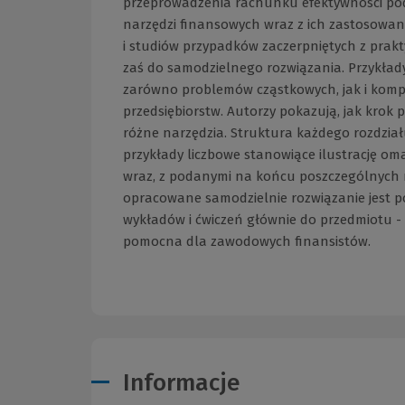
przeprowadzenia rachunku efektywności pode
narzędzi finansowych wraz z ich zastosowan
i studiów przypadków zaczerpniętych z prakty
zaś do samodzielnego rozwiązania. Przykłady 
zarówno problemów cząstkowych, jak i komp
przedsiębiorstw. Autorzy pokazują, jak krok
różne narzędzia. Struktura każdego rozdzia
przykłady liczbowe stanowiące ilustrację o
wraz, z podanymi na końcu poszczególnych r
opracowane samodzielnie rozwiązanie jest p
wykładów i ćwiczeń głównie do przedmiotu - 
pomocna dla zawodowych finansistów.
Informacje