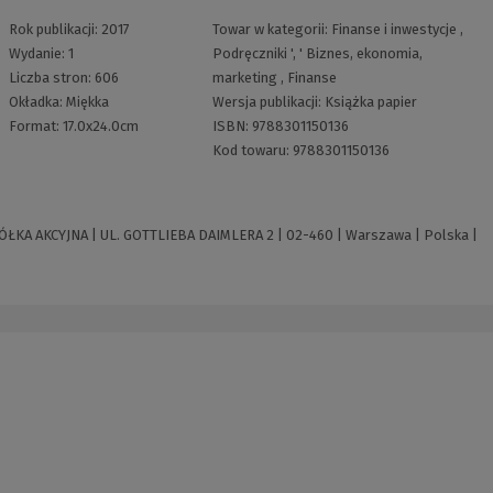
Rok publikacji:
2017
Towar w kategorii:
Finanse i inwestycje
,
Wydanie:
1
Podręczniki
', '
Biznes, ekonomia,
Liczba stron:
606
marketing
,
Finanse
Okładka:
Miękka
Wersja publikacji:
Książka papier
Format:
17.0x24.0cm
ISBN:
9788301150136
Kod towaru:
9788301150136
 AKCYJNA | UL. GOTTLIEBA DAIMLERA 2 | 02-460 | Warszawa | Polska |