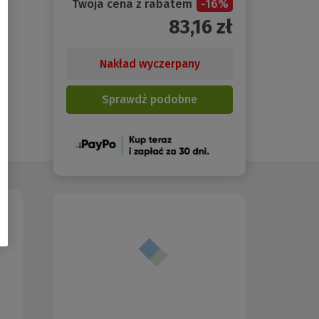
Twoja cena z rabatem
-
16
%
83,16
zł
Nakład wyczerpany
Sprawdź podobne
(Nowe
okno)