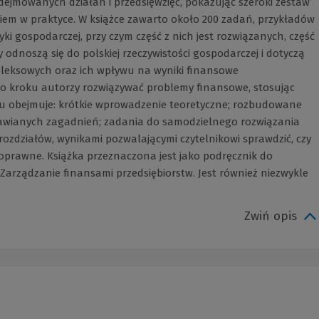
jmowanych działań i przedsięwzięć, pokazując szeroki zestaw
iem w praktyce. W książce zawarto około 200 zadań, przykładów
ki gospodarczej, przy czym część z nich jest rozwiązanych, część
odnoszą się do polskiej rzeczywistości gospodarczej i dotyczą
leksowych oraz ich wpływu na wyniki finansowe
 po kroku autorzy rozwiązywać problemy finansowe, stosując
łu obejmuje: krótkie wprowadzenie teoretyczne; rozbudowane
mawianych zagadnień; zadania do samodzielnego rozwiązania
ozdziałów, wynikami pozwalającymi czytelnikowi sprawdzić, czy
oprawne. Książka przeznaczona jest jako podręcznik do
Zarządzanie finansami przedsiębiorstw. Jest również niezwykle
Zwiń opis