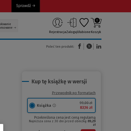
0
ukiwanie
ansowane
Rejestracja
Zaloguj
Ulubione
Koszyk
(Nowe okno)
(Link do innej strony)
(Link do innej strony)
Poleć ten produkt:
Kup tę książkę w wersji
Przewodnik po formatach
99,00 zł
Książka
83,16 zł
Przekreślona cena jest ceną regularną
Najniższa cena z 30 dni przed obniżką:
89,29
zł