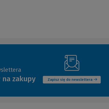
slettera
(Nowe
ł na zakupy
okno)
Zapisz się do newslettera