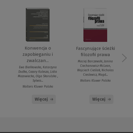
Konwencja o
Fascynujące ścieżki
zapobieganiu i
filozofii prawa
zwalczan...
Maciej Barczewski, Janina
Ciechanowicz-McLean,
Ewa Bieńkowska, Katarzyna
Wojciech Cieślak, Nicholas
Dudka, Cezary Kulesza, Lidia
Cieslewicz, Magd...
Mazowiecka, Olga Skorulska ,
Wolters Kluwer Polska
Sylwia...
Wolters Kluwer Polska
Więcej
Więcej