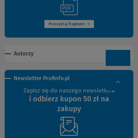
(Link
(Nowe
do
okno)
innej
strony)
Przeczytaj fragment
Autorzy
Newsletter Profinfo.pl
Zapisz się do naszego newslettera
i odbierz kupon 50 zł na
zakupy
(Nowe
okno)