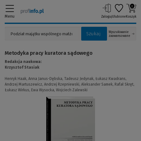
0
Menu
Zaloguj
Ulubione
Koszyk
Wyszukiwanie
Szukaj
zaawansowane
Metodyka pracy kuratora sądowego
Redakcja naukowa:
Krzysztof Stasiak
Henryk Haak,
Anna Janus-Dębska,
Tadeusz Jedynak,
Łukasz Kwadrans,
Andrzej Martuszewicz,
Andrzej Rzepniewski,
Aleksander Samek,
Rafał Skręt,
Łukasz Wirkus,
Ewa Wysocka,
Wojciech Zalewski
(Link
do
innej
strony)