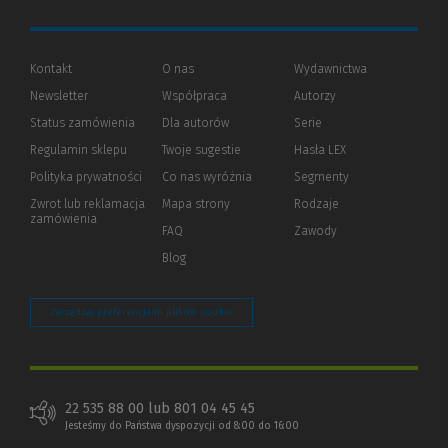
Kontakt
O nas
Wydawnictwa
Newsletter
Współpraca
Autorzy
Status zamówienia
Dla autorów
(Nowe
(Link
Serie
okno)
do
Regulamin sklepu
Twoje sugestie
Hasła LEX
innej
strony)
Polityka prywatności
(Nowe
(Link
Co nas wyróżnia
Segmenty
okno)
do
Zwrot lub reklamacja
Mapa strony
Rodzaje
innej
zamówienia
strony)
FAQ
Zawody
Blog
Zarządzaj preferencjami plików cookie
22 535 88 00 lub 801 04 45 45
Jesteśmy do Państwa dyspozycji od 8:00 do 16:00