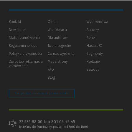
Kontakt
O nas
Wydawnictwa
Newsletter
Współpraca
Autorzy
Status zamówienia
Dla autorów
(Nowe
(Link
Serie
okno)
do
Regulamin sklepu
Twoje sugestie
Hasła LEX
innej
strony)
Polityka prywatności
(Nowe
(Link
Co nas wyróżnia
Segmenty
okno)
do
Zwrot lub reklamacja
Mapa strony
Rodzaje
innej
zamówienia
strony)
FAQ
Zawody
Blog
Zarządzaj preferencjami plików cookie
22 535 88 00 lub 801 04 45 45
Jesteśmy do Państwa dyspozycji od 8:00 do 16:00