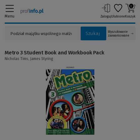
0
Menu
Zaloguj
Ulubione
Koszyk
Wyszukiwanie
Szukaj
zaawansowane
Metro 3 Student Book and Workbook Pack
Nicholas Tims,
James Styring
(Link
do
innej
strony)