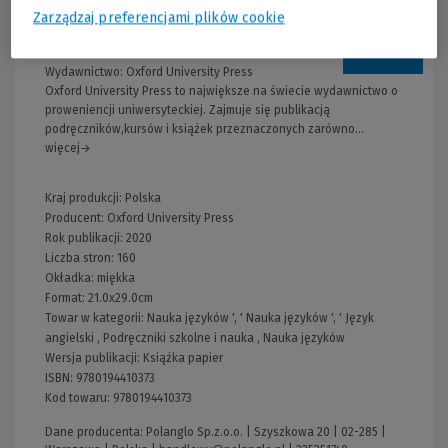
Zarządzaj preferencjami plików cookie
Informacje
Wydawnictwo:
Oxford University Press
Oxford University Press to największe na świecie wydawnictwo o
proweniencji uniwersyteckiej. Zajmuje się publikacją
podręczników,kursów i książek przeznaczonych zarówno...
więcej→
Kraj produkcji: Polska
Producent:
Oxford University Press
Rok publikacji:
2020
Liczba stron:
160
Okładka:
miękka
Format:
21.0x29.0cm
Towar w kategorii:
Nauka języków
', '
Nauka języków
', '
Język
angielski
,
Podręczniki szkolne i nauka
,
Nauka języków
Wersja publikacji:
Książka papier
ISBN:
9780194410373
Kod towaru:
9780194410373
Dane producenta: Polanglo Sp.z.o.o. | Szyszkowa 20 | 02-285 |