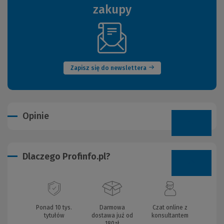
zakupy
(Nowe
okno)
Zapisz się do newslettera
Opinie
Dlaczego Profinfo.pl?
Ponad 10 tys.
Darmowa
Czat online z
tytułów
dostawa już od
konsultantem
180zł