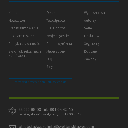
Kontakt
O nas
Wydawnictwa
Newsletter
Współpraca
Autorzy
Status zamówienia
Dla autorów
(Nowe
(Link
Serie
okno)
do
Regulamin sklepu
Twoje sugestie
Hasła LEX
innej
strony)
Polityka prywatności
(Nowe
(Link
Co nas wyróżnia
Segmenty
okno)
do
Zwrot lub reklamacja
Mapa strony
Rodzaje
innej
zamówienia
strony)
FAQ
Zawody
Blog
Zarządzaj preferencjami plików cookie
22 535 88 00 lub 801 04 45 45
Jesteśmy do Państwa dyspozycji od 8:00 do 16:00
pl-obsluga.profinfo@wolterskluwer.com