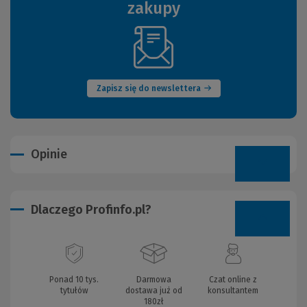
zakupy
(Nowe
okno)
Zapisz się do newslettera
Opinie
Dlaczego Profinfo.pl?
Ponad 10 tys.
Darmowa
Czat online z
tytułów
dostawa już od
konsultantem
180zł