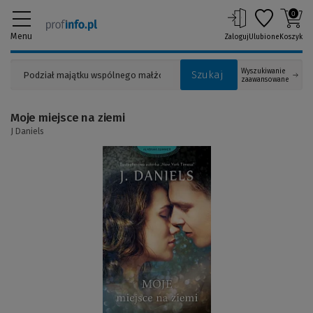
0
Menu
Zaloguj
Ulubione
Koszyk
Wyszukiwanie
Szukaj
zaawansowane
Moje miejsce na ziemi
J Daniels
(Link
do
innej
strony)