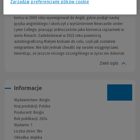
Zarządzaj preferencjami plików cookie
Politechnice Śląskiej w Gliwicach, ale w wyuczonym zawodzie nie
pracował dłużej niż rok. Od zawsze marzył o wielkim świecie i w
końcu w 2005 roku wyemigrował do Anglii, gdzie podjął naukę
języka angielskiego i ukończył z wyróżnieniem Newcastle under
Lyme College, pracując jednocześnie jako kierowca ciężarówki w
wielu firmach. Zadebiutował w 2022 roku powieścią
autobiograficzną Małymi krokami do celu, czyli jak zostałem
emigrantem. Nie lubi jednak chwalić się swoimi osiągnięciami,
twierdząc, że jeszcze niczego szczególnego w życiu nie dokonał.
Zwiń opis
Informacje
Wydawnictwo:
Borgis
Kraj produkcji: Polska
Producent:
Borgis
Rok publikacji:
2024
Wydanie:
1
Liczba stron:
184
Okładka:
miękka