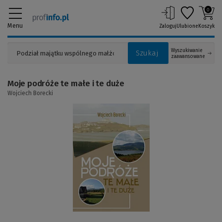
0
Menu
Zaloguj
Ulubione
Koszyk
Wyszukiwanie
Szukaj
zaawansowane
Moje podróże te małe i te duże
Wojciech Borecki
(Link
do
innej
strony)