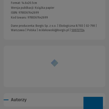
Format:
14.6x20.5cm
Wersja publikacji:
Książka papier
ISBN:
9788367642699
Kod towaru:
9788367642699
Dane producenta: Borgis Sp. z o.o. | Ekologiczna 8/103 | 02-798 |
Warszawa | Polska |
m.klekowski@borgis.pl
|
500727724
Autorzy