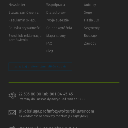
Newsletter
Współpraca
Autorzy
Status zamówienia
Dla autorów
(Nowe
(Link
Serie
okno)
do
Regulamin sklepu
Twoje sugestie
Hasła LEX
innej
strony)
Polityka prywatności
(Nowe
(Link
Co nas wyróżnia
Segmenty
okno)
do
Zwrot lub reklamacja
Mapa strony
Rodzaje
innej
zamówienia
strony)
FAQ
Zawody
Blog
Zarządzaj preferencjami plików cookie
22 535 88 00 lub 801 04 45 45
Jesteśmy do Państwa dyspozycji od 8:00 do 16:00
pl-obsluga.profinfo@wolterskluwer.com
Na wiadomość odpowiemy możliwe jak najszybciej.