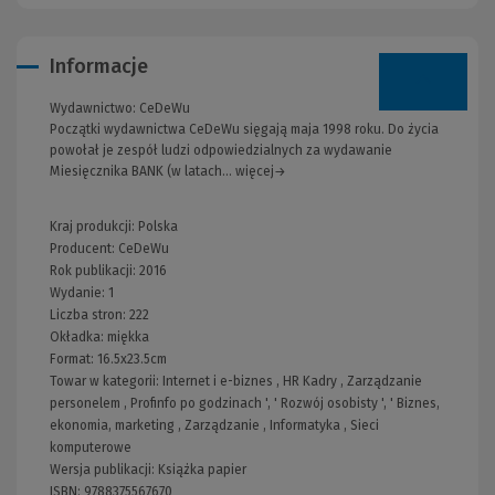
Informacje
Wydawnictwo:
CeDeWu
Początki wydawnictwa CeDeWu sięgają maja 1998 roku. Do życia
powołał je zespół ludzi odpowiedzialnych za wydawanie
Miesięcznika BANK (w latach... więcej→
Kraj produkcji: Polska
Producent:
CeDeWu
Rok publikacji:
2016
Wydanie:
1
Liczba stron:
222
Okładka:
miękka
Format:
16.5x23.5cm
Towar w kategorii:
Internet i e-biznes
,
HR Kadry
,
Zarządzanie
personelem
,
Profinfo po godzinach
', '
Rozwój osobisty
', '
Biznes,
ekonomia, marketing
,
Zarządzanie
,
Informatyka
,
Sieci
komputerowe
Wersja publikacji:
Książka papier
ISBN:
9788375567670