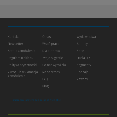
Kontakt
O nas
Wydawnictwa
Newsletter
Współpraca
Autorzy
Status zamówienia
Dla autorów
(Nowe
(Link
Serie
okno)
do
Regulamin sklepu
Twoje sugestie
Hasła LEX
innej
strony)
Polityka prywatności
(Nowe
(Link
Co nas wyróżnia
Segmenty
okno)
do
Zwrot lub reklamacja
Mapa strony
Rodzaje
innej
zamówienia
strony)
FAQ
Zawody
Blog
Zarządzaj preferencjami plików cookie