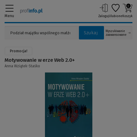
0
Menu
Zaloguj
Ulubione
Koszyk
Wyszukiwanie
Szukaj
zaawansowane
Promocja!
Motywowanie w erze Web 2.0+
Anna Wziątek-Staśko
(Link
do
innej
strony)