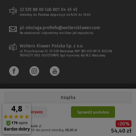
22 535 88 00 lub 801 04 45 45
Jesteśmy do Państwa dyspozycji od 8:00 do 16:00
pl-obsluga.profinfo@wolterskluwer.com
Na wiadomość odpowiemy możliwe jak najszybciej.
Wolters Kluwer Polska Sp. z o.o.
ul. Przyokopowa 33, 01-208 Warszawa; NIP: 583-001-89-31, REGON:
190610277, KRS: 0000709879, Sąd rejonowy dla M.S. Warszawy
Książka
Copyright 1997 - 2026 Wolters Kluwer Polska Sp. z o.o.
Nakład wyczerpany
Sprawdź podobne
Płatności elektroniczne
-
20
%
(Nowe
(Link
Cena regularna:
68,00
zł
54,40
zł
Najniższa cena z 30 dni przed obniżką:
68,00 zł
okno)
do