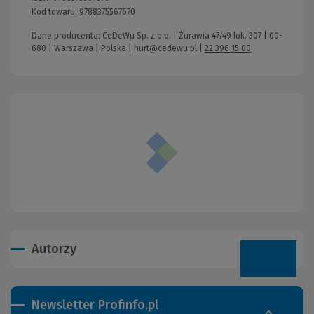
Kod towaru:
9788375567670
Dane producenta: CeDeWu Sp. z o.o. | Żurawia 47/49 lok. 307 | 00-
680 | Warszawa | Polska |
hurt@cedewu.pl
|
22 396 15 00
Autorzy
Newsletter Profinfo.pl