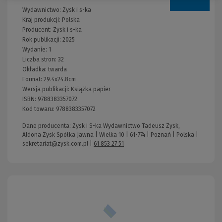
Wydawnictwo:
Zysk i s-ka
Kraj produkcji: Polska
Producent:
Zysk i s-ka
Rok publikacji:
2025
Wydanie:
1
Liczba stron:
32
Okładka:
twarda
Format:
29.4x24.8cm
Wersja publikacji:
Książka papier
ISBN:
9788383357072
Kod towaru:
9788383357072
Dane producenta: Zysk i S-ka Wydawnictwo Tadeusz Zysk,
Aldona Zysk Spółka Jawna | Wielka 10 | 61-774 | Poznań | Polska |
sekretariat@zysk.com.pl
|
61 853 27 51