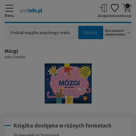
0
Menu
Zaloguj
Ulubione
Koszyk
Wyszukiwanie
Szukaj
zaawansowane
Mózgi
John Devolle
(Link
do
innej
strony)
Książka dostępna w różnych formatach
Przewodnik po formatach