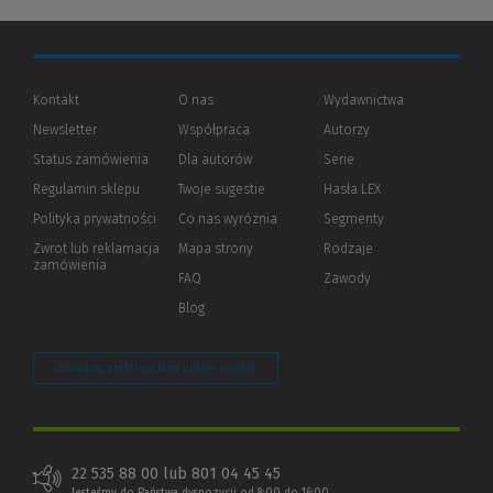
Kontakt
O nas
Wydawnictwa
Newsletter
Współpraca
Autorzy
Status zamówienia
Dla autorów
(Nowe
(Link
Serie
okno)
do
Regulamin sklepu
Twoje sugestie
Hasła LEX
innej
strony)
Polityka prywatności
(Nowe
(Link
Co nas wyróżnia
Segmenty
okno)
do
Zwrot lub reklamacja
Mapa strony
Rodzaje
innej
zamówienia
strony)
FAQ
Zawody
Blog
Zarządzaj preferencjami plików cookie
22 535 88 00 lub 801 04 45 45
Jesteśmy do Państwa dyspozycji od 8:00 do 16:00