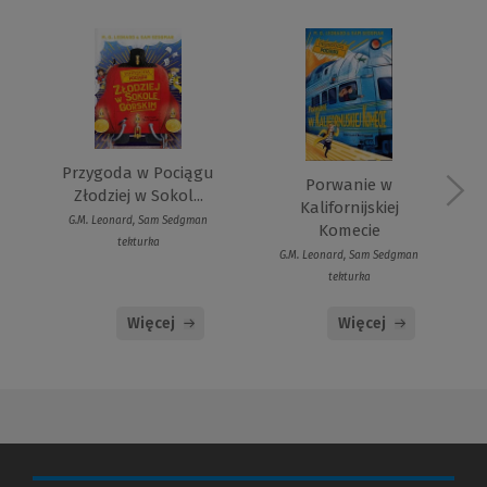
Przygoda w Pociągu
Porwanie w
Złodziej w Sokol...
Kalifornijskiej
G.M. Leonard, Sam Sedgman
Komecie
tekturka
G.M. Leonard, Sam Sedgman
tekturka
Więcej
Więcej