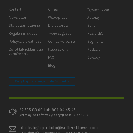
Kontakt
O nas
Wydawnictwa
Newsletter
Współpraca
Autorzy
Status zamówienia
Dla autorów
(Nowe
(Link
Serie
okno)
do
Regulamin sklepu
Twoje sugestie
Hasła LEX
innej
strony)
Polityka prywatności
(Nowe
(Link
Co nas wyróżnia
Segmenty
okno)
do
Zwrot lub reklamacja
Mapa strony
Rodzaje
innej
zamówienia
strony)
FAQ
Zawody
Blog
Zarządzaj preferencjami plików cookie
22 535 88 00 lub 801 04 45 45
Jesteśmy do Państwa dyspozycji od 8:00 do 16:00
pl-obsluga.profinfo@wolterskluwer.com
Na wiadomość odpowiemy możliwe jak najszybciej.