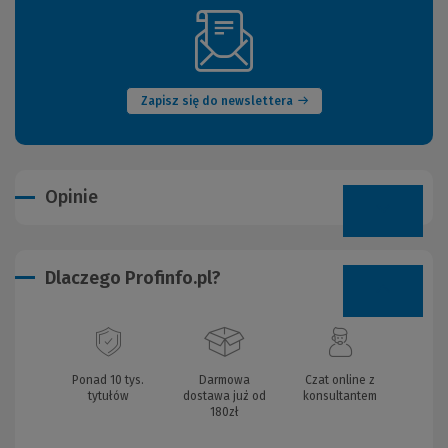
(Nowe
okno)
Zapisz się do newslettera
Opinie
Dlaczego Profinfo.pl?
Ponad 10 tys.
Darmowa
Czat online z
tytułów
dostawa już od
konsultantem
180zł