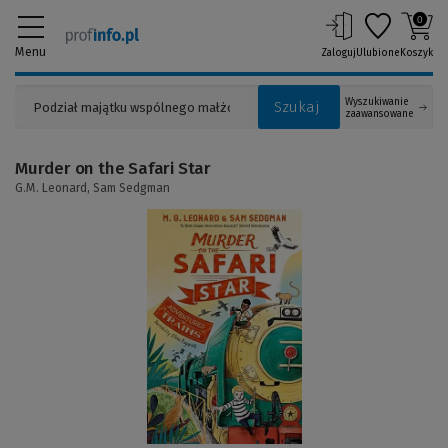
0
Menu
Zaloguj
Ulubione
Koszyk
Wyszukiwanie
Szukaj
zaawansowane
Murder on the Safari Star
G.M. Leonard,
Sam Sedgman
(Link
do
innej
strony)