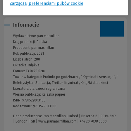
Zarządzaj preferencjami plików cookie
Informacje
Wydawnictwo:
pan macmillan
Kraj produkcji: Polska
Producent:
pan macmillan
Rok publikacji:
2021
Liczba stron:
280
Okładka:
miękka
Format:
13.0x20.0cm
Towar w kategorii:
Profinfo po godzinach
', '
Kryminał i sensacja
', '
Beletrystyka
,
Sensacja, Thriller, Kryminał
,
Książki dla dzieci
,
Literatura dla dzieci zagraniczna
Wersja publikacji:
Książka papier
ISBN:
9781529013108
Kod towaru:
9781529013108
Dane producenta: Pan Macmillan Limited | Briset St 6 | EC1M 5NR
| London | GB |
www.panmacmillan.com
|
+44 20 7038 5000