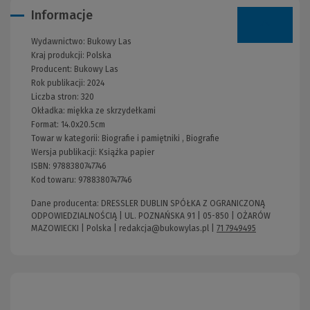
Informacje
Wydawnictwo:
Bukowy Las
Kraj produkcji: Polska
Producent:
Bukowy Las
Rok publikacji:
2024
Liczba stron:
320
Okładka:
miękka ze skrzydełkami
Format:
14.0x20.5cm
Towar w kategorii:
Biografie i pamiętniki
,
Biografie
Wersja publikacji:
Książka papier
ISBN:
9788380747746
Kod towaru:
9788380747746
Dane producenta: DRESSLER DUBLIN SPÓŁKA Z OGRANICZONĄ
ODPOWIEDZIALNOŚCIĄ | UL. POZNAŃSKA 91 | 05-850 | OŻARÓW
MAZOWIECKI | Polska |
redakcja@bukowylas.pl
|
71 7949495