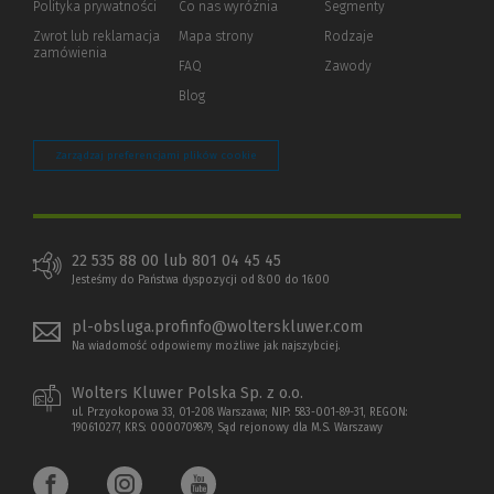
Polityka prywatności
(Nowe
(Link
Co nas wyróżnia
Segmenty
okno)
do
Zwrot lub reklamacja
Mapa strony
Rodzaje
innej
zamówienia
strony)
FAQ
Zawody
Blog
Zarządzaj preferencjami plików cookie
22 535 88 00 lub 801 04 45 45
Jesteśmy do Państwa dyspozycji od 8:00 do 16:00
pl-obsluga.profinfo@wolterskluwer.com
Na wiadomość odpowiemy możliwe jak najszybciej.
Wolters Kluwer Polska Sp. z o.o.
ul. Przyokopowa 33, 01-208 Warszawa; NIP: 583-001-89-31, REGON:
190610277, KRS: 0000709879, Sąd rejonowy dla M.S. Warszawy