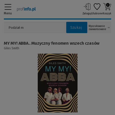
0
Menu
Zaloguj
Ulubione
Koszyk
Wyszukiwanie
Szukaj
zaawansowane
MY MY! ABBA.. Muzyczny fenomen wszech czasów
Giles Smith
(Link
do
innej
strony)