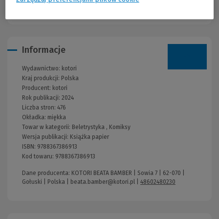
łez.
Informacje
Wydawnictwo:
kotori
Kraj produkcji: Polska
Producent:
kotori
Rok publikacji:
2024
Liczba stron:
476
Okładka:
miękka
Towar w kategorii:
Beletrystyka
,
Komiksy
Wersja publikacji:
Książka papier
ISBN:
9788367386913
Kod towaru:
9788367386913
Dane producenta: KOTORI BEATA BAMBER | Sowia 7 | 62-070 |
Gołuski | Polska |
beata.bamber@kotori.pl
|
48602480230