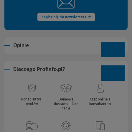
(Nowe
okno)
Zapisz się do newslettera
Opinie
Dlaczego Profinfo.pl?
Ponad 10 tys.
Darmowa
Czat online z
tytułów
dostawa już od
konsultantem
180zł