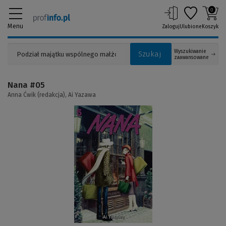
0
Menu
Zaloguj
Ulubione
Koszyk
Wyszukiwanie
Szukaj
zaawansowane
Nana #05
Anna Ćwik (redakcja),
Ai Yazawa
(Link
do
innej
strony)