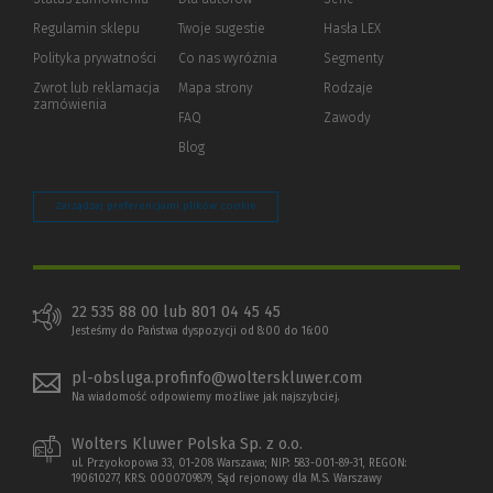
okno)
do
Regulamin sklepu
Twoje sugestie
Hasła LEX
innej
strony)
Polityka prywatności
(Nowe
(Link
Co nas wyróżnia
Segmenty
okno)
do
Zwrot lub reklamacja
Mapa strony
Rodzaje
innej
zamówienia
strony)
FAQ
Zawody
Blog
Zarządzaj preferencjami plików cookie
22 535 88 00 lub 801 04 45 45
Jesteśmy do Państwa dyspozycji od 8:00 do 16:00
pl-obsluga.profinfo@wolterskluwer.com
Na wiadomość odpowiemy możliwe jak najszybciej.
Wolters Kluwer Polska Sp. z o.o.
ul. Przyokopowa 33, 01-208 Warszawa; NIP: 583-001-89-31, REGON:
190610277, KRS: 0000709879, Sąd rejonowy dla M.S. Warszawy