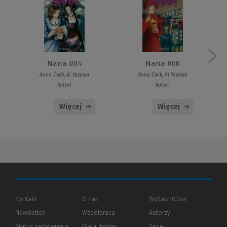
Nana #04
Nana #06
Anna Ćwik, Ai Yazawa
Anna Ćwik, Ai Yazawa
kotori
kotori
Więcej
Więcej
Kontakt
O nas
Wydawnictwa
Newsletter
Współpraca
Autorzy
Status zamówienia
Dla autorów
(Nowe
(Link
Serie