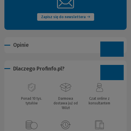
(Nowe
okno)
Zapisz się do newslettera
Opinie
Dlaczego Profinfo.pl?
Ponad 10 tys.
Darmowa
Czat online z
tytułów
dostawa już od
konsultantem
180zł