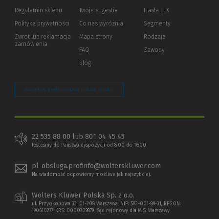
okno)
do
Regulamin sklepu
Twoje sugestie
Hasła LEX
innej
strony)
Polityka prywatności
(Nowe
(Link
Co nas wyróżnia
Segmenty
okno)
do
Zwrot lub reklamacja
Mapa strony
Rodzaje
innej
zamówienia
strony)
FAQ
Zawody
Blog
Zarządzaj preferencjami plików cookie
22 535 88 00 lub 801 04 45 45
Jesteśmy do Państwa dyspozycji od 8:00 do 16:00
pl-obsluga.profinfo@wolterskluwer.com
Na wiadomość odpowiemy możliwe jak najszybciej.
Wolters Kluwer Polska Sp. z o.o.
ul. Przyokopowa 33, 01-208 Warszawa; NIP: 583-001-89-31, REGON:
190610277, KRS: 0000709879, Sąd rejonowy dla M.S. Warszawy