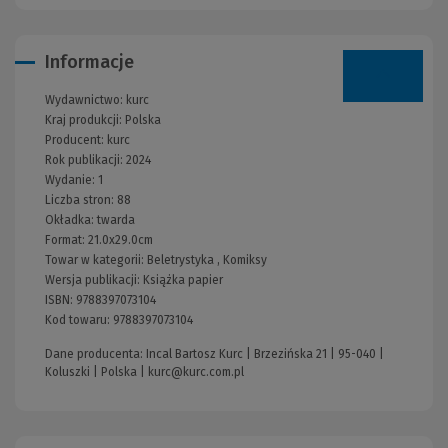
Informacje
Wydawnictwo:
kurc
Kraj produkcji: Polska
Producent:
kurc
Rok publikacji:
2024
Wydanie:
1
Liczba stron:
88
Okładka:
twarda
Format:
21.0x29.0cm
Towar w kategorii:
Beletrystyka
,
Komiksy
Wersja publikacji:
Książka papier
ISBN:
9788397073104
Kod towaru:
9788397073104
Dane producenta: Incal Bartosz Kurc | Brzezińska 21 | 95-040 |
Koluszki | Polska |
kurc@kurc.com.pl