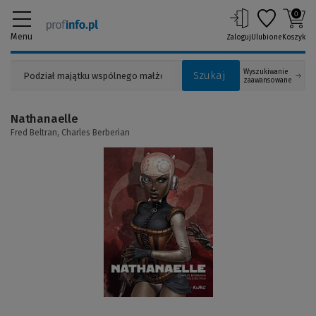
0
Menu
Zaloguj
Ulubione
Koszyk
Wyszukiwanie
Szukaj
zaawansowane
Nathanaelle
Fred Beltran,
Charles Berberian
(Link
do
innej
strony)