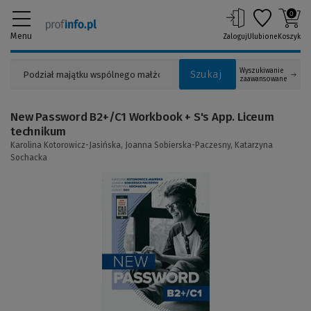
0
Menu
Zaloguj
Ulubione
Koszyk
Wyszukiwanie
Szukaj
zaawansowane
New Password B2+/C1 Workbook + S's App. Liceum
technikum
Karolina Kotorowicz-Jasińska,
Joanna Sobierska-Paczesny,
Katarzyna
Sochacka
(Link
do
innej
strony)