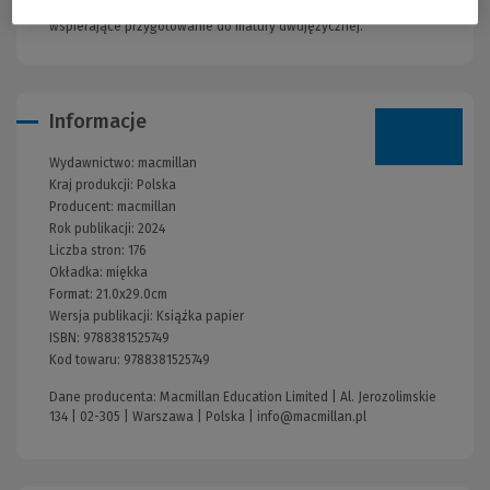
dwóch najwyższych poziomach uczniowie znajdą także zadania
wspierające przygotowanie do matury dwujęzycznej.
Informacje
Wydawnictwo:
macmillan
Kraj produkcji: Polska
Producent:
macmillan
Rok publikacji:
2024
Liczba stron:
176
Okładka:
miękka
Format:
21.0x29.0cm
Wersja publikacji:
Książka papier
ISBN:
9788381525749
Kod towaru:
9788381525749
Dane producenta: Macmillan Education Limited | Al. Jerozolimskie
134 | 02-305 | Warszawa | Polska |
info@macmillan.pl