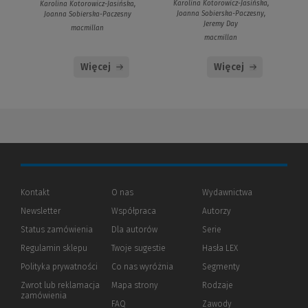
Karolina Kotorowicz-Jasińska,
Karolina Kotorowicz-Jasińska,
Joanna Sobierska-Paczesny,
Joanna Sobierska-Paczesny
Jeremy Day
macmillan
macmillan
Więcej
Więcej
Kontakt
O nas
Wydawnictwa
Newsletter
Współpraca
Autorzy
Status zamówienia
Dla autorów
(Nowe
(Link
Serie
okno)
do
Regulamin sklepu
Twoje sugestie
Hasła LEX
innej
strony)
Polityka prywatności
(Nowe
(Link
Co nas wyróżnia
Segmenty
okno)
do
Zwrot lub reklamacja
Mapa strony
Rodzaje
innej
zamówienia
strony)
FAQ
Zawody