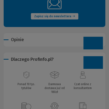
(Nowe
okno)
Zapisz się do newslettera
Opinie
Dlaczego Profinfo.pl?
Ponad 10 tys.
Darmowa
Czat online z
tytułów
dostawa już od
konsultantem
180zł