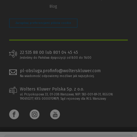
Blog
Zarządzaj preferencjami plików cookie
22 535 88 00 lub 801 04 45 45
Jesteśmy do Państwa dyspozycji od 8:00 do 16:00
pl-obsluga.profinfo@wolterskluwer.com
Na wiadomość odpowiemy możliwe jak najszybciej.
Wolters Kluwer Polska Sp. z o.o.
ul. Przyokopowa 33, 01-208 Warszawa; NIP: 583-001-89-31, REGON:
190610277, KRS: 0000709879, Sąd rejonowy dla M.S. Warszawy