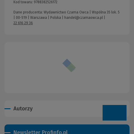
Kod towaru:
9788382526172
Dane producenta: Wydawnictwo Czarna Owca | Wspólna 35 lok. 5
| 00-519 | Warszawa | Polska |
handel@czarnaowca.pl
|
22 616 29 36
Autorzy
Newsletter Profinfo.pl