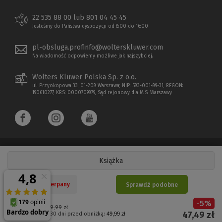
22 535 88 00 lub 801 04 45 45
Jesteśmy do Państwa dyspozycji od 8:00 do 16:00
pl-obsluga.profinfo@wolterskluwer.com
Na wiadomość odpowiemy możliwe jak najszybciej.
Wolters Kluwer Polska Sp. z o.o.
ul. Przyokopowa 33, 01-208 Warszawa; NIP: 583-001-89-31, REGON:
190610277, KRS: 0000709879, Sąd rejonowy dla M.S. Warszawy
Książka
Copyright 1997 - 2026 Wolters Kluwer Polska Sp. z o.o.
Nakład wyczerpany
Sprawdź podobne
Płatności elektroniczne
-
5
%
(Nowe
(Link
Cena regularna:
49,99
zł
47,49
zł
Najniższa cena z 30 dni przed obniżką:
49,99 zł
okno)
do