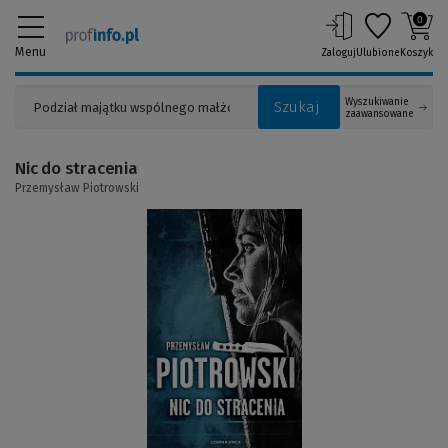
0
Menu
Zaloguj
Ulubione
Koszyk
Wyszukiwanie
Szukaj
zaawansowane
Nic do stracenia
Przemysław Piotrowski
(Link
do
innej
strony)