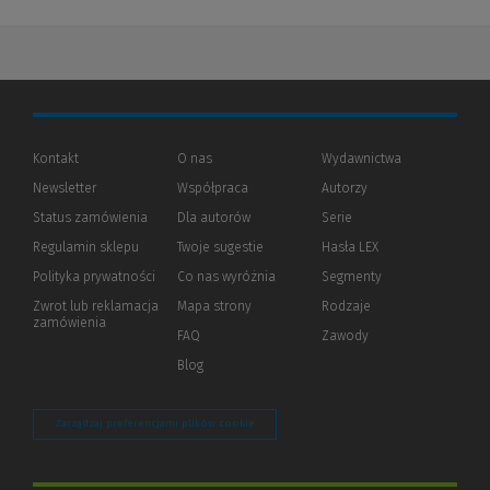
Kontakt
O nas
Wydawnictwa
Newsletter
Współpraca
Autorzy
Status zamówienia
Dla autorów
(Nowe
(Link
Serie
okno)
do
Regulamin sklepu
Twoje sugestie
Hasła LEX
innej
strony)
Polityka prywatności
(Nowe
(Link
Co nas wyróżnia
Segmenty
okno)
do
Zwrot lub reklamacja
Mapa strony
Rodzaje
innej
zamówienia
strony)
FAQ
Zawody
Blog
Zarządzaj preferencjami plików cookie