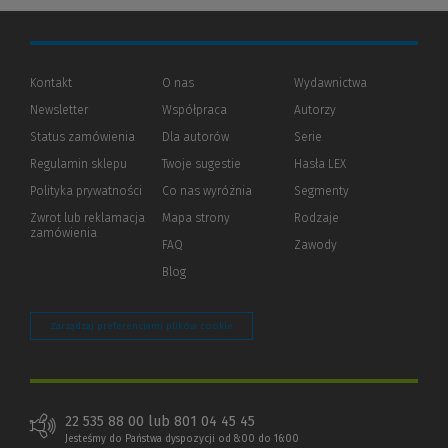
Kontakt
O nas
Wydawnictwa
Newsletter
Współpraca
Autorzy
Status zamówienia
Dla autorów
(Nowe
(Link
Serie
okno)
do
Regulamin sklepu
Twoje sugestie
Hasła LEX
innej
strony)
Polityka prywatności
(Nowe
(Link
Co nas wyróżnia
Segmenty
okno)
do
Zwrot lub reklamacja
Mapa strony
Rodzaje
innej
zamówienia
strony)
FAQ
Zawody
Blog
Zarządzaj preferencjami plików cookie
22 535 88 00 lub 801 04 45 45
Jesteśmy do Państwa dyspozycji od 8:00 do 16:00