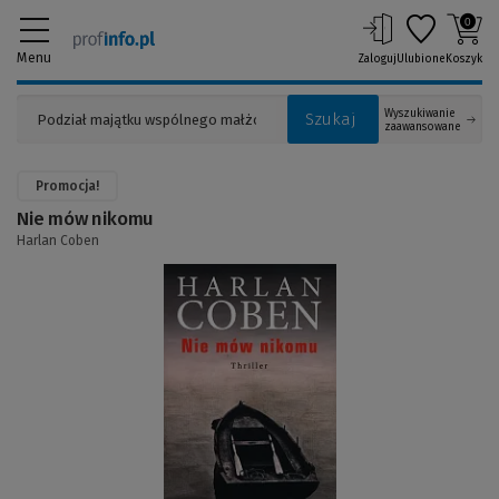
0
Menu
Zaloguj
Ulubione
Koszyk
Wyszukiwanie
Szukaj
zaawansowane
Promocja!
Nie mów nikomu
Harlan Coben
(Link
do
innej
strony)