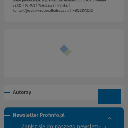
Dane producenta: Wydawnictwo Albatros Sp. z o.o. | Hlonda
2a/25 | 02-972 | Warszawa | Polska |
kontakt@wydawnictwoalbatros.com
|
+48222512272
Autorzy
Newsletter Profinfo.pl
Zapisz się do naszego newslettera