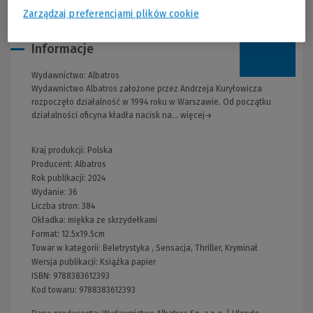
Zarządzaj preferencjami plików cookie
Informacje
Wydawnictwo:
Albatros
Wydawnictwo Albatros założone przez Andrzeja Kuryłowicza
rozpoczęło działalność w 1994 roku w Warszawie. Od początku
działalności oficyna kładła nacisk na... więcej→
Kraj produkcji: Polska
Producent:
Albatros
Rok publikacji:
2024
Wydanie:
36
Liczba stron:
384
Okładka:
miękka ze skrzydełkami
Format:
12.5x19.5cm
Towar w kategorii:
Beletrystyka
,
Sensacja, Thriller, Kryminał
Wersja publikacji:
Książka papier
ISBN:
9788383612393
Kod towaru:
9788383612393