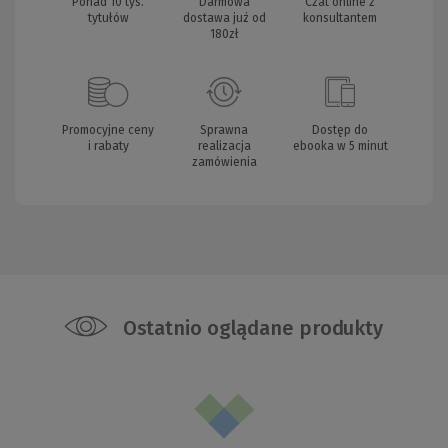
Ponad 10 tys.
Darmowa
Czat online z
tytułów
dostawa już od
konsultantem
180zł
Promocyjne ceny
Sprawna
Dostęp do
i rabaty
realizacja
ebooka w 5 minut
zamówienia
Ostatnio oglądane produkty