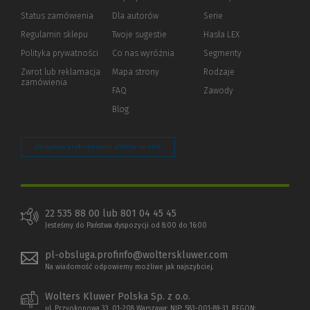
Status zamówienia
Dla autorów
(Nowe
(Link
Serie
okno)
do
Regulamin sklepu
Twoje sugestie
Hasła LEX
innej
strony)
Polityka prywatności
(Nowe
(Link
Co nas wyróżnia
Segmenty
okno)
do
Zwrot lub reklamacja
Mapa strony
Rodzaje
innej
zamówienia
strony)
FAQ
Zawody
Blog
Zarządzaj preferencjami plików cookie
22 535 88 00 lub 801 04 45 45
Jesteśmy do Państwa dyspozycji od 8:00 do 16:00
pl-obsluga.profinfo@wolterskluwer.com
Na wiadomość odpowiemy możliwe jak najszybciej.
Wolters Kluwer Polska Sp. z o.o.
ul. Przyokopowa 33, 01-208 Warszawa; NIP: 583-001-89-31, REGON: