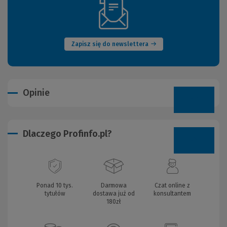
(Nowe
okno)
Zapisz się do newslettera
Opinie
Dlaczego Profinfo.pl?
Ponad 10 tys.
Darmowa
Czat online z
tytułów
dostawa już od
konsultantem
180zł