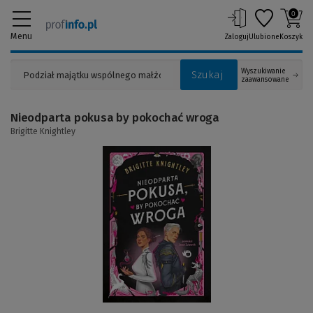
0
Menu
Zaloguj
Ulubione
Koszyk
Wyszukiwanie
Szukaj
zaawansowane
Nieodparta pokusa by pokochać wroga
Brigitte Knightley
(Link
do
innej
strony)