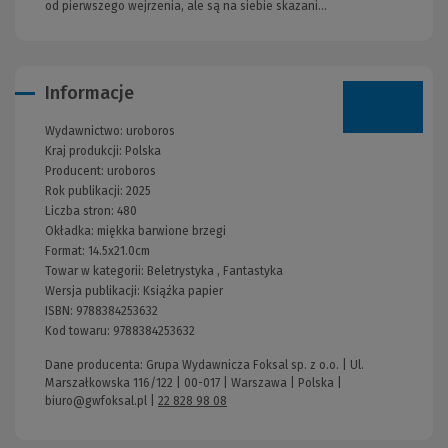
od pierwszego wejrzenia, ale są na siebie skazani…
Informacje
Wydawnictwo:
uroboros
Kraj produkcji: Polska
Producent:
uroboros
Rok publikacji:
2025
Liczba stron:
480
Okładka:
miękka barwione brzegi
Format:
14.5x21.0cm
Towar w kategorii:
Beletrystyka
,
Fantastyka
Wersja publikacji:
Książka papier
ISBN:
9788384253632
Kod towaru:
9788384253632
Dane producenta: Grupa Wydawnicza Foksal sp. z o.o. | Ul.
Marszałkowska 116/122 | 00-017 | Warszawa | Polska |
biuro@gwfoksal.pl
|
22 828 98 08