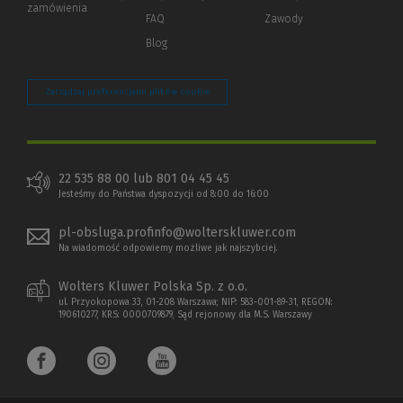
zamówienia
strony)
FAQ
Zawody
Blog
Zarządzaj preferencjami plików cookie
22 535 88 00 lub 801 04 45 45
Jesteśmy do Państwa dyspozycji od 8:00 do 16:00
pl-obsluga.profinfo@wolterskluwer.com
Na wiadomość odpowiemy możliwe jak najszybciej.
Wolters Kluwer Polska Sp. z o.o.
ul. Przyokopowa 33, 01-208 Warszawa; NIP: 583-001-89-31, REGON:
190610277, KRS: 0000709879, Sąd rejonowy dla M.S. Warszawy