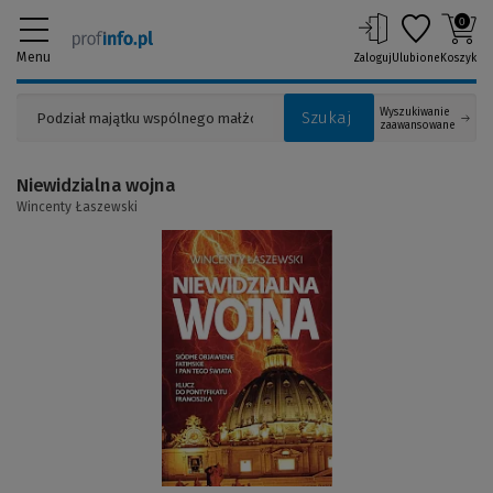
0
Menu
Zaloguj
Ulubione
Koszyk
Wyszukiwanie
Szukaj
zaawansowane
Niewidzialna wojna
Wincenty Łaszewski
(Link
do
innej
strony)