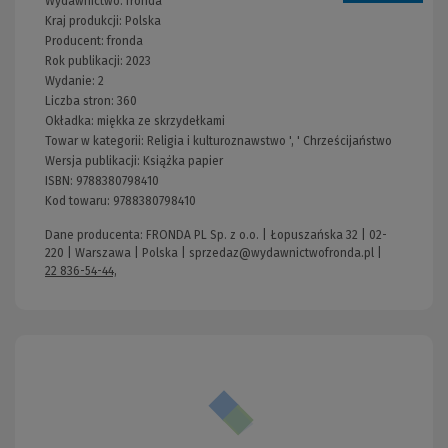
Wydawnictwo:
fronda
Kraj produkcji: Polska
Producent:
fronda
Rok publikacji:
2023
Wydanie:
2
Liczba stron:
360
Okładka:
miękka ze skrzydełkami
Towar w kategorii:
Religia i kulturoznawstwo
', '
Chrześcijaństwo
Wersja publikacji:
Książka papier
ISBN:
9788380798410
Kod towaru:
9788380798410
Dane producenta: FRONDA PL Sp. z o.o. | Łopuszańska 32 | 02-
220 | Warszawa | Polska |
sprzedaz@wydawnictwofronda.pl
|
22 836-54-44,